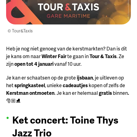
© Tour&Taxis
Heb je nog niet genoeg van de kerstmarkten? Dan is dit
je kans om naar
Winter Fair
te gaan in
Tour & Taxis
. Ze
zijn
open tot 4 januari
vanaf 10 uur.
Je kan er schaatsen op de grote
ijsbaan
, je uitleven op
het
springkasteel
, unieke
cadeautjes
kopen
of zelfs de
Kerstman ontmoeten
. Je kan er helemaal
gratis
binnen
.
🎅🏼⛸️
Ket concert: Toine Thys
Jazz Trio