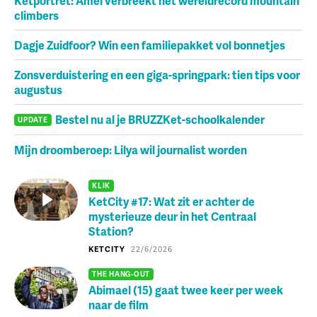
Ketportret: Amel verbreekt het wereldrecord mountain
climbers
Dagje Zuidfoor? Win een familiepakket vol bonnetjes
Zonsverduistering en een giga-springpark: tien tips voor
augustus
Bestel nu al je BRUZZKet-schoolkalender
UPDATE
Mijn droomberoep: Lilya wil journalist worden
KLIK
KetCity #17: Wat zit er achter de
mysterieuze deur in het Centraal
Station?
KETCITY
22/6/2026
THE HANG-OUT
Abimael (15) gaat twee keer per week
naar de film