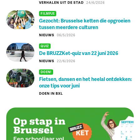
VERHALEN UIT DE STAD
24/6/2026
FILMPJE
Gezocht: Brusselse ketten die opgroeien
tussen meerdere culturen
NIEUWS
06/5/2026
QUIZ
De BRUZZKet-quiz van 22 juni 2026
NIEUWS
22/6/2026
DOEN!
Fietsen, dansen en het heelal ontdekken:
onze tips voor juni
DOEN IN BXL