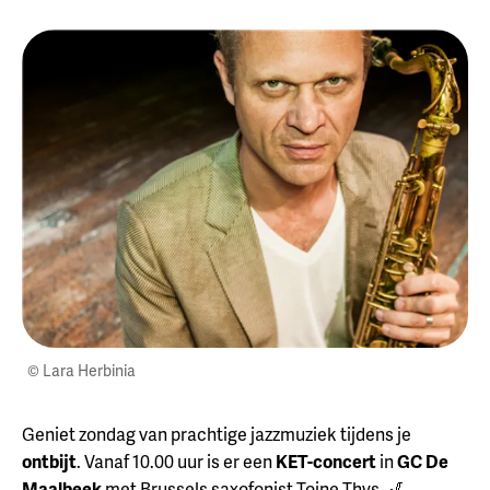
© Lara Herbinia
Geniet zondag van prachtige jazzmuziek tijdens je
ontbijt
. Vanaf 10.00 uur is er een
KET-concert
in
GC De
Maalbeek
met Brussels saxofonist Toine Thys. 🎷