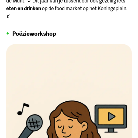
de Munt. 💡 Dit jaar kan je tussendoor ook gezellig iets
eten en drinken
op de food market op het Koningsplein.
🧃
Poëzieworkshop