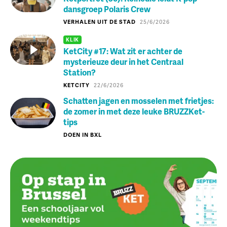
dansgroep Polaris Crew
VERHALEN UIT DE STAD
25/6/2026
KLIK
KetCity #17: Wat zit er achter de
mysterieuze deur in het Centraal
Station?
KETCITY
22/6/2026
Schatten jagen en mosselen met frietjes:
de zomer in met deze leuke BRUZZKet-
tips
DOEN IN BXL