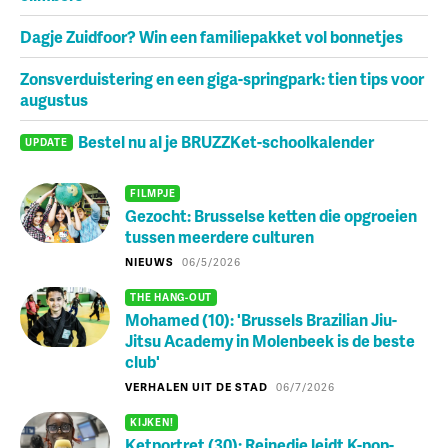
Dagje Zuidfoor? Win een familiepakket vol bonnetjes
Zonsverduistering en een giga-springpark: tien tips voor
augustus
Bestel nu al je BRUZZKet-schoolkalender
UPDATE
FILMPJE
Gezocht: Brusselse ketten die opgroeien
tussen meerdere culturen
NIEUWS
06/5/2026
THE HANG-OUT
Mohamed (10): 'Brussels Brazilian Jiu-
Jitsu Academy in Molenbeek is de beste
club'
VERHALEN UIT DE STAD
06/7/2026
KIJKEN!
Ketportret (30): Reinedie leidt K-pop-