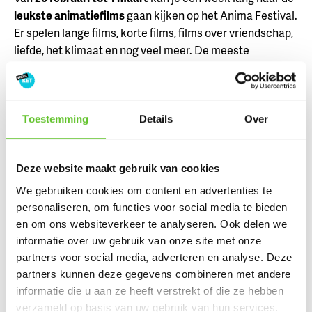
leukste animatiefilms
gaan kijken op het Anima Festival.
Er spelen lange films, korte films, films over vriendschap,
liefde, het klimaat en nog veel meer. De meeste
voorstellingen zijn in het
Flageygebouw
in Elsene.
Op
deze website
vind je het hele programma terug. Wil je
kans maken om
gratis
te gaan? doe dan mee aan
onze
wedstrijd
! 🎟️
Toestemming
Details
Over
Carnaval in Brussel
Deze website maakt gebruik van cookies
We gebruiken cookies om content en advertenties te
personaliseren, om functies voor social media te bieden
en om ons websiteverkeer te analyseren. Ook delen we
informatie over uw gebruik van onze site met onze
partners voor social media, adverteren en analyse. Deze
partners kunnen deze gegevens combineren met andere
informatie die u aan ze heeft verstrekt of die ze hebben
verzameld op basis van uw gebruik van hun services.