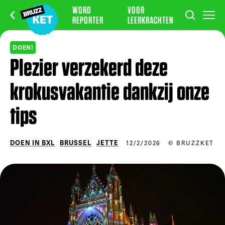
WORD
VOOR
REPORTER
LEERKRACHTEN
DOEN!
Plezier verzekerd deze
krokusvakantie dankzij onze
tips
DOEN IN BXL
BRUSSEL
JETTE
12/2/2026
© BRUZZKET