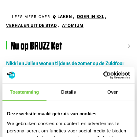
LAKEN
,
DOEN IN BXL
,
LEES MEER OVER
VERHALEN UIT DE STAD
,
ATOMIUM
Nu op BRUZZ Ket
Nikki en Julien wonen tijdens de zomer op de Zuidfoor
Ketportret: Amel verbreekt het wereldrecord mountain
climbers
Toestemming
Details
Over
Dagje Zuidfoor? Win een familiepakket vol bonnetjes
Zonsverduistering en een giga-springpark: tien tips voor
augustus
Deze website maakt gebruik van cookies
We gebruiken cookies om content en advertenties te
Bestel nu al je BRUZZKet-schoolkalender
UPDATE
personaliseren, om functies voor social media te bieden