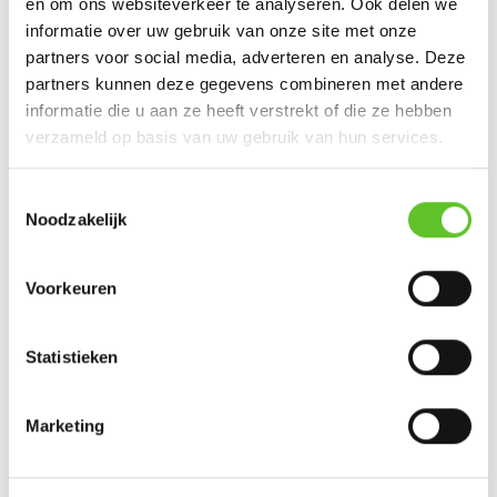
en om ons websiteverkeer te analyseren. Ook delen we
NIEUWS
informatie over uw gebruik van onze site met onze
Stad Brussel breidt netwerk van gastvrije
partners voor social media, adverteren en analyse. Deze
toiletten uit
partners kunnen deze gegevens combineren met andere
NIEUWS
23/7/2026
informatie die u aan ze heeft verstrekt of die ze hebben
verzameld op basis van uw gebruik van hun services.
KIJKEN!
Eindelijk zomervakantie: dit zijn jullie
plannen
Toestemmingsselectie
VERHALEN UIT DE STAD
06/7/2026
Noodzakelijk
FILMPJE
Gezocht: Brusselse ketten die opgroeien
Voorkeuren
tussen meerdere culturen
NIEUWS
06/5/2026
Statistieken
THE HANG-OUT
Mohamed (10): 'Brussels Brazilian Jiu-
Jitsu Academy in Molenbeek is de beste
Marketing
club'
VERHALEN UIT DE STAD
06/7/2026