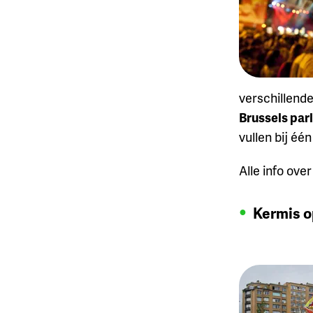
verschillend
Brussels par
vullen bij éé
Alle info over
Kermis o