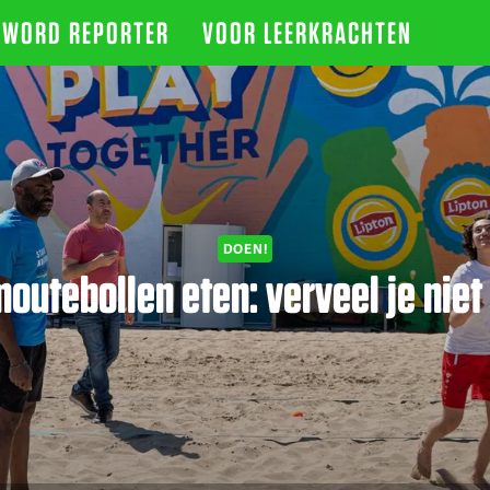
WORD REPORTER
VOOR LEERKRACHTEN
DOEN!
moutebollen eten: verveel je nie