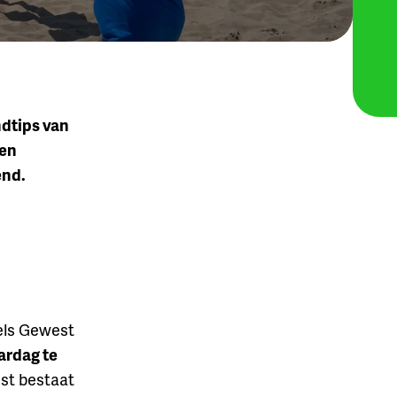
ndtips van
 en
end.
sels Gewest
ardag te
est bestaat