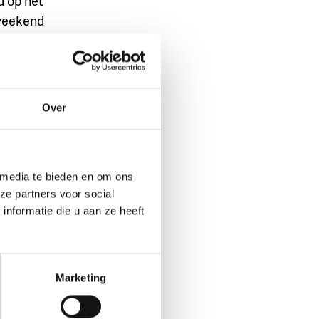
 op het
 weekend
af 14 uur.
Over
 media te bieden en om ons
g
hét grote
ze partners voor social
akt kennis
nformatie die u aan ze heeft
e-
beeld leren
Marketing