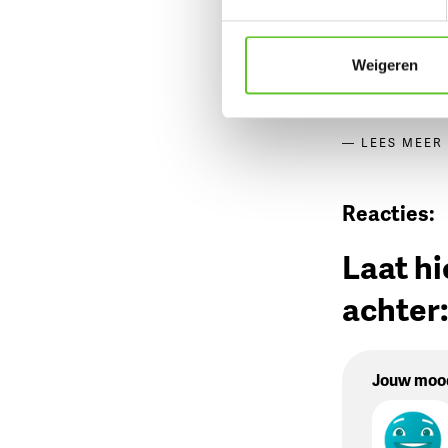
© Matse
| Stads
Weigeren
Dat kan
via 
LEES MEER
Reacties:
Laat hi
achter
Jouw moo