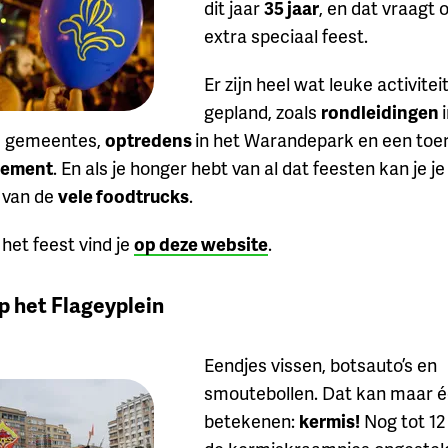
dit jaar
35 jaar
, en dat vraagt
extra speciaal feest.
Er zijn heel wat leuke activitei
gepland, zoals
rondleidingen
e gemeentes,
optredens
in het Warandepark en een toer
lement
. En als je honger hebt van al dat feesten kan je 
n van de
vele foodtrucks
.
 het feest vind je
op deze website
.
p het Flageyplein
Eendjes vissen, botsauto’s en
smoutebollen. Dat kan maar é
betekenen:
kermis!
Nog tot 12