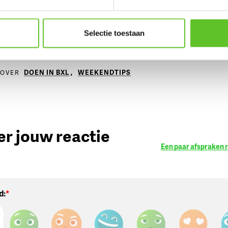
Er is ook animatie, theater, da
kriebels 2022
muziek.
En dat helemaal grati
Inschrijven doe je best wel op
Selectie toestaan
deze website
.
DOEN IN BXL
,
WEEKENDTIPS
 OVER
er jouw reactie
Een paar afspraken 
:
d: