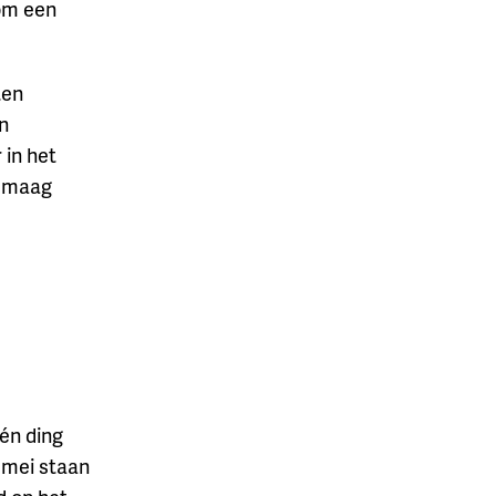
 om een
ten
in
 in het
je maag
én ding
 mei staan