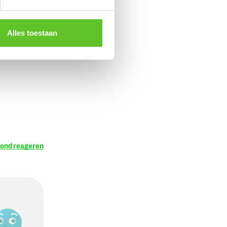
ns en
s.
 voorhand.
Alles toestaan
rond reageren