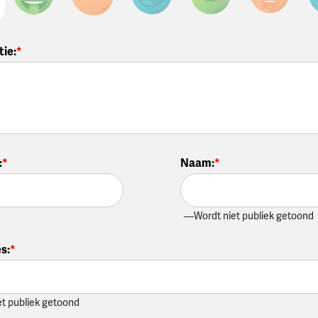
tie
:
:
Naam
:
Wordt niet publiek getoond
es
:
et publiek getoond