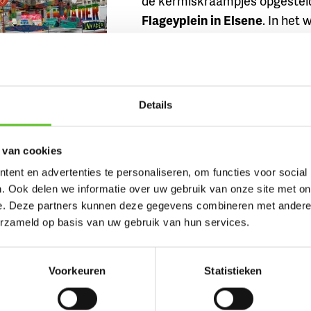
de kermiskraampjes opgesteld
Flageyplein in Elsene
. In het
vanaf 11 uur, op weekdagen van
Alle info
vind je hier terug
.
ekermis.
Details
eer dan 70 sporten tijdens ‘Stadskriebels’
 van cookies
ent en advertenties te personaliseren, om functies voor social
In Tour en Taxis is er op zonda
. Ook delen we informatie over uw gebruik van onze site met on
sportfeest van Brussel
. Je ma
e. Deze partners kunnen deze gegevens combineren met andere i
met allerlei leuke
sport- en do
erzameld op basis van uw gebruik van hun services.
activiteiten
. Zo kan je bijvoor
worstelen, lopen op water of
Voorkeuren
Statistieken
laserkleiduifschieten.