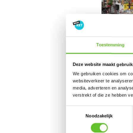
© BRUZZ
| Lent
Toestemming
Ontdek m
Deze website maakt gebruik
We gebruiken cookies om cont
websiteverkeer te analyseren
media, adverteren en analys
verstrekt of die ze hebben v
Toestemmingsselectie
Noodzakelijk