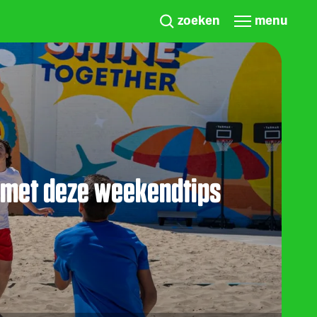
zoeken
menu
t met deze weekendtips