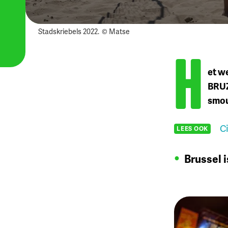
Stadskriebels 2022.
© Matse
H
et w
BRUZ
smou
C
LEES OOK
Brussel i