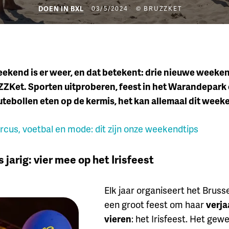
DOEN IN BXL
03/5/2024
© BRUZZKET
eekend is er weer, en dat betekent: drie nieuwe weeke
ZKet. Sporten uitproberen, feest in het Warandepark
tebollen eten op de kermis, het kan allemaal dit week
ircus, voetbal en mode: dit zijn onze weekendtips
s jarig: vier mee op het Irisfeest
Elk jaar organiseert het Brus
een groot feest om haar
verja
vieren
: het Irisfeest. Het gew