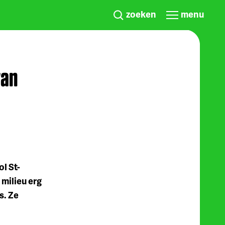
zoeken
menu
van
l St-
 milieu erg
s. Ze