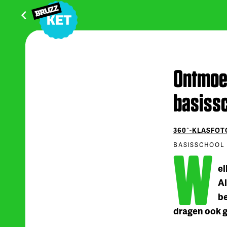
Ontmoet
basissc
360°-KLASFOT
W
BASISSCHOOL 
el
Al
be
dragen ook g