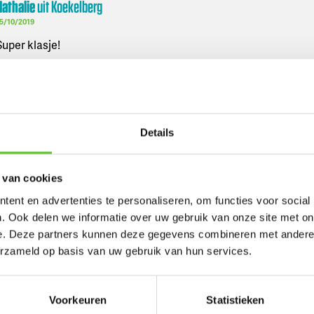
Nathalie
uit
Koekelberg
5/10/2019
Super klasje!
Petra
uit
Londerzeel
5/10/2019
Details
Helemaal herkenbaar, creatief, grappig, schattig. Super gedaan l
 van cookies
Bekijk meer reacties
ent en advertenties te personaliseren, om functies voor social
. Ook delen we informatie over uw gebruik van onze site met on
er jouw reactie
e. Deze partners kunnen deze gegevens combineren met andere i
erzameld op basis van uw gebruik van hun services.
Een paar afspraken 
:
Voorkeuren
Statistieken