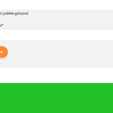
et publiek getoond
e
:
en