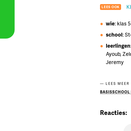
K
LEES OOK
wie
: klas 
school
: S
leerlingen
Ayoub, Zel
Jeremy
LEES MEER
BASISSCHOOL 
Reacties: