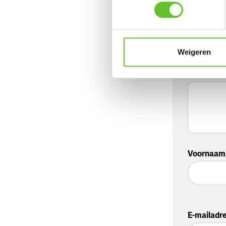
Jouw moo
Weigeren
Jouw reac
Voornaam
E-mailadr