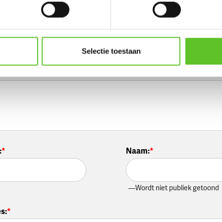
d:
Selectie toestaan
tie
:
:
Naam
:
Wordt niet publiek getoond
es
: