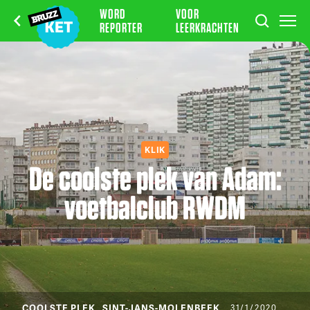
WORD
VOOR
REPORTER
LEERKRACHTEN
KLIK
De coolste plek van Adam:
voetbalclub RWDM
COOLSTE PLEK
SINT-JANS-MOLENBEEK
31/1/2020