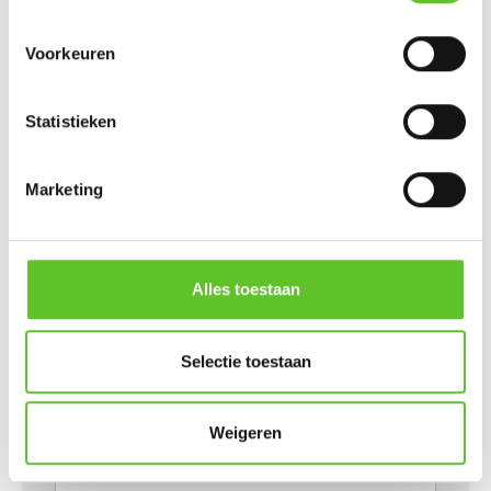
RWDM
,
VOETBAL
Voorkeuren
Reacties:
Laat hier jouw reactie
Statistieken
achter:
Marketing
Een paar afspraken rond reageren
Jouw mood:
Alles toestaan
Selectie toestaan
Jouw reactie
:
Weigeren