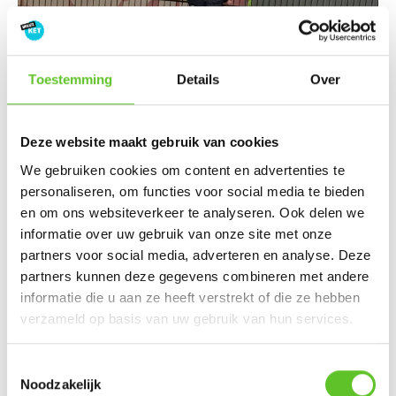
Toestemming
Details
Over
© Adam
| Adam in het voetbalstadion van RWDM
Deze website maakt gebruik van cookies
We gebruiken cookies om content en advertenties te
De Brussel-gids
personaliseren, om functies voor social media te bieden
en om ons websiteverkeer te analyseren. Ook delen we
Op de kaart hieronder ontdek je nog meer
informatie over uw gebruik van onze site met onze
lievelingsplekken van andere BRUZZ Ketten. Klik op een
partners voor social media, adverteren en analyse. Deze
van de rode pinnetjes en leer een nieuw favoriet plekje in
partners kunnen deze gegevens combineren met andere
Brussel kennen.
informatie die u aan ze heeft verstrekt of die ze hebben
verzameld op basis van uw gebruik van hun services.
SINT-JANS-MOLENBEEK
,
LEES MEER OVER
Toestemmingsselectie
COOLSTE PLEK
,
KLIK
,
BASISSCHOOL ST-ALBERT
,
Noodzakelijk