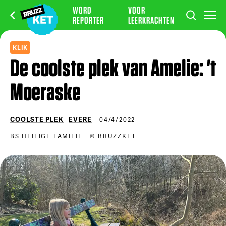
WORD
VOOR
REPORTER
LEERKRACHTEN
KLIK
De coolste plek van Amelie: 't
Moeraske
COOLSTE PLEK
EVERE
04/4/2022
BS HEILIGE FAMILIE
© BRUZZKET