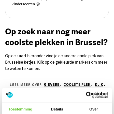
vlindersoorten. 🦋
Op zoek naar nog meer
coolste plekken in Brussel?
Op de kaart hieronder vind je de andere coole plek van
Brusselse ketjes. Klik op de gekleurde markers om meer
te weten te komen.
EVERE
,
COOLSTE PLEK
,
KLIK
,
LEES MEER OVER
'T MOERASKE
,
LIEVELINGSPLEK
,
BS HEILIGE FAMILIE
Reacties:
Toestemming
Details
Over