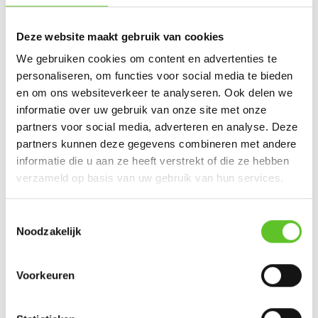
Laat hier jouw reactie
Deze website maakt gebruik van cookies
achter:
We gebruiken cookies om content en advertenties te
Een paar afspraken rond reageren
personaliseren, om functies voor social media te bieden
en om ons websiteverkeer te analyseren. Ook delen we
Jouw mood:
informatie over uw gebruik van onze site met onze
partners voor social media, adverteren en analyse. Deze
partners kunnen deze gegevens combineren met andere
informatie die u aan ze heeft verstrekt of die ze hebben
verzameld op basis van uw gebruik van hun services.
Jouw reactie
:
Toestemmingsselectie
Noodzakelijk
Voorkeuren
Voornaam
: