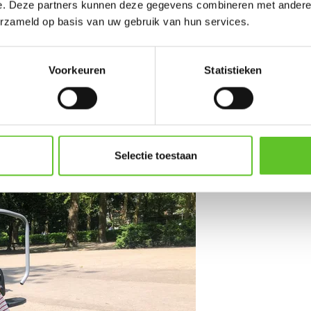
e. Deze partners kunnen deze gegevens combineren met andere i
s kan sporten. Ik vind het
erzameld op basis van uw gebruik van hun services.
 mooi groen is.”
Voorkeuren
Statistieken
Selectie toestaan