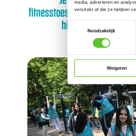
media, adverteren en analys
fitnesstoestellen waar je grati
verstrekt of die ze hebben v
hier leuk omdat alles
Toestemmingsselectie
Noodzakelijk
SOFIA
Weigeren