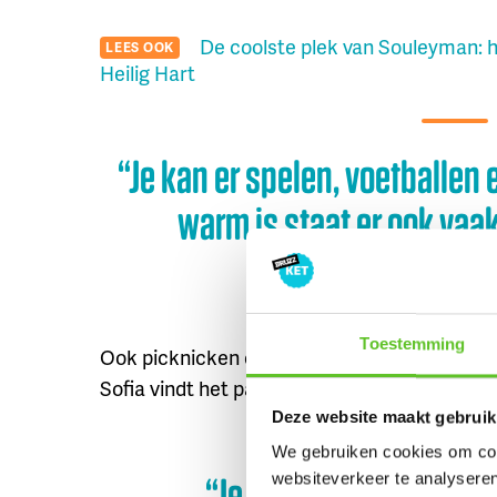
De coolste plek van Souleyman: he
LEES OOK
Heilig Hart
“Je kan er spelen, voetballen 
warm is staat er ook vaa
LILI & ALI
Toestemming
Ook picknicken of chillen met je vrienden is hi
Sofia vindt het park vooral leuk om te sporte
Deze website maakt gebruik
We gebruiken cookies om cont
“Je kan er lopen en fie
websiteverkeer te analyseren