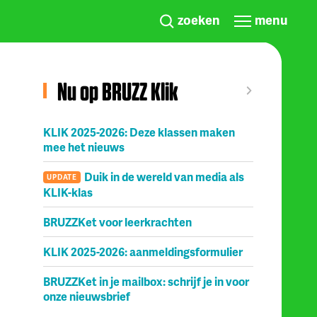
zoeken
menu
Nu op BRUZZ Klik
KLIK 2025-2026: Deze klassen maken
mee het nieuws
Duik in de wereld van media als
UPDATE
KLIK-klas
BRUZZKet voor leerkrachten
KLIK 2025-2026: aanmeldingsformulier
BRUZZKet in je mailbox: schrijf je in voor
onze nieuwsbrief