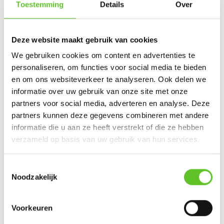
Toestemming
Details
Over
Deze plek bezoeken?
Deze website maakt gebruik van cookies
Het Koning Boudewijnpark ligt in Jette, niet zo ver van
We gebruiken cookies om content en advertenties te
het Dieleghem bos.
personaliseren, om functies voor social media te bieden
Je kan er makkelijk geraken met het openbaar vervoer.
en om ons websiteverkeer te analyseren. Ook delen we
Er stoppen verschillende bussen (13, 14, 83, 88) en ook
informatie over uw gebruik van onze site met onze
het station van Jette is op wandelafstand.
partners voor social media, adverteren en analyse. Deze
partners kunnen deze gegevens combineren met andere
informatie die u aan ze heeft verstrekt of die ze hebben
verzameld op basis van uw gebruik van hun services.
Op zoek naar nog meer
Toestemmingsselectie
coolste plekken in Brussel?
Noodzakelijk
Op de kaart hieronder vind je de andere coole plek van
Voorkeuren
Brusselse ketjes. Klik op de gekleurde markers om meer