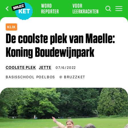
WORD
VOOR
REPORTER
LEERKRACHTEN
KLIK
De coolste plek van Maelle:
Koning Boudewijnpark
COOLSTE PLEK
JETTE
07/6/2022
BASISSCHOOL POELBOS
© BRUZZKET