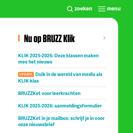
zoeken
menu
Nu op BRUZZ Klik
KLIK 2025-2026: Deze klassen maken
mee het nieuws
Duik in de wereld van media als
UPDATE
KLIK-klas
BRUZZKet voor leerkrachten
KLIK 2025-2026: aanmeldingsformulier
BRUZZKet in je mailbox: schrijf je in voor
onze nieuwsbrief