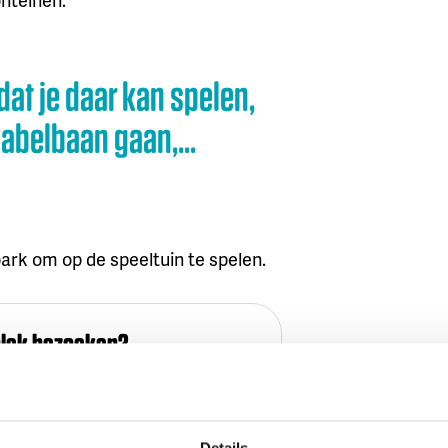
dat je daar kan spelen,
belbaan gaan,...
 park om op de speeltuin te spelen.
plek bezoeken?
t adres: Beneluxlaan 32, 1800 Vilvoorde
Details