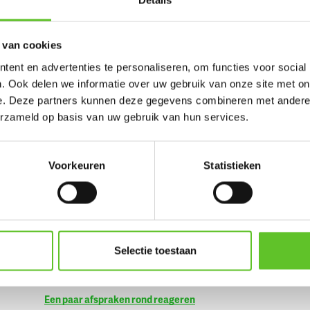
oolste plekken in
 van cookies
ent en advertenties te personaliseren, om functies voor social
. Ook delen we informatie over uw gebruik van onze site met on
e plekken van Brusselse ketjes.
e. Deze partners kunnen deze gegevens combineren met andere i
erzameld op basis van uw gebruik van hun services.
eten te komen.
Voorkeuren
Statistieken
E FONTEINEN
,
VILVOORDE
,
Selectie toestaan
Een paar afspraken rond reageren