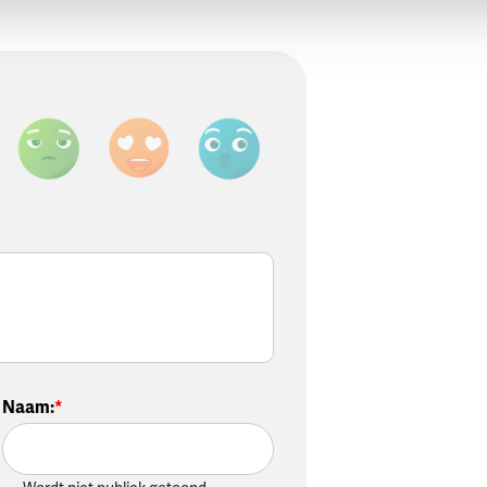
Naam
: