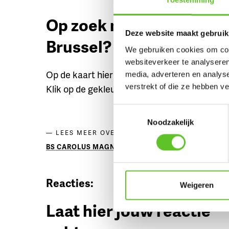
Op zoek naar nog meer c
Deze website maakt gebruik
Brussel?
We gebruiken cookies om cont
websiteverkeer te analyseren
Op de kaart hieronder vind je de andere cool
media, adverteren en analys
verstrekt of die ze hebben v
Klik op de gekleurde markers om meer te w
Toestemmingsselectie
Noodzakelijk
COOLSTE PLEK
,
KLIK
,
DRI
LEES MEER OVER
BS CAROLUS MAGNUS
Reacties:
Weigeren
Laat hier jouw reactie