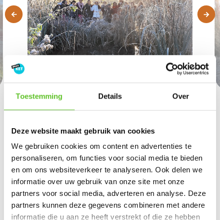
Toestemming
Details
Over
Deze website maakt gebruik van cookies
De Brussel-gids
We gebruiken cookies om content en advertenties te
personaliseren, om functies voor social media te bieden
Op de kaart hieronder ontdek je nog meer
en om ons websiteverkeer te analyseren. Ook delen we
lievelingsplekken van andere BRUZZ Ketten. Klik op een
informatie over uw gebruik van onze site met onze
van de rode pinnetjes en leer een nieuw favoriet plekje in
partners voor social media, adverteren en analyse. Deze
Brussel kennen.
partners kunnen deze gegevens combineren met andere
informatie die u aan ze heeft verstrekt of die ze hebben