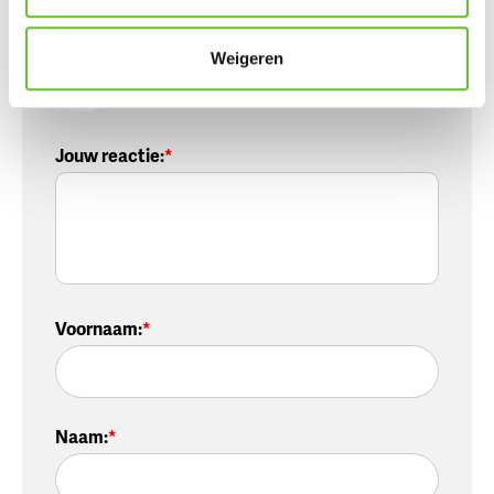
Jouw mood:
Weigeren
Jouw reactie
:
Voornaam
:
Naam
: