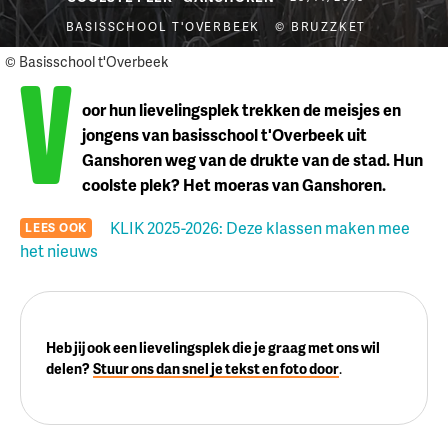
BASISSCHOOL T'OVERBEEK
© BRUZZKET
V
© Basisschool t'Overbeek
oor hun lievelingsplek trekken de meisjes en
jongens van basisschool t'Overbeek uit
Ganshoren weg van de drukte van de stad. Hun
coolste plek? Het moeras van Ganshoren.
KLIK 2025-2026: Deze klassen maken mee
LEES OOK
het nieuws
Heb jij ook een lievelingsplek die je graag met ons wil
delen?
Stuur ons dan snel je tekst en foto door
.