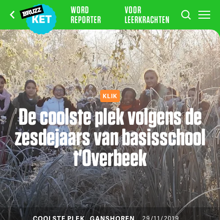
WORD
VOOR
REPORTER
LEERKRACHTEN
KLIK
De coolste plek volgens de
zesdejaars van basisschool
t'Overbeek
COOLSTE PLEK
GANSHOREN
29/11/2019