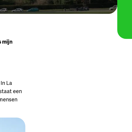
s mijn
 In La
 staat een
k mensen