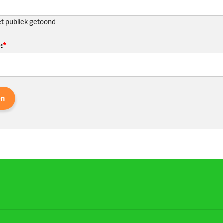
et publiek getoond
e
:
en