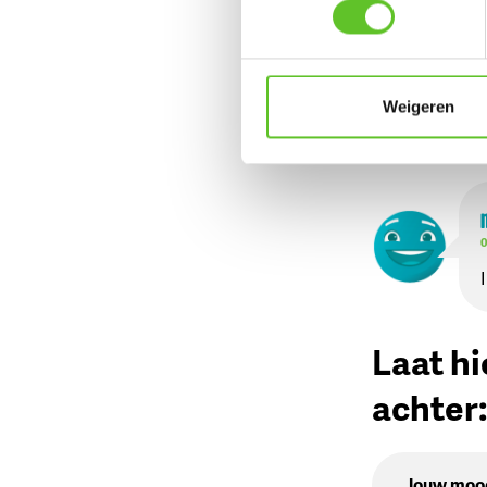
LEES MEER
Weigeren
Reacties:
0
Laat hi
achter
Jouw moo