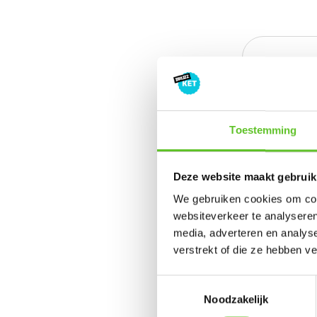
Jouw lie
Heb jij ook e
je graag met
Stuur ons da
Toestemming
foto door
.
Deze website maakt gebruik
We gebruiken cookies om cont
websiteverkeer te analyseren
De Brussel
media, adverteren en analys
verstrekt of die ze hebben v
Op de kaart 
Ketten. Klik 
Toestemmingsselectie
Brussel kenn
Noodzakelijk