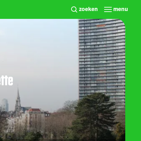
zoeken
menu
ette