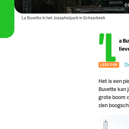
C
La Buvette in het Josaphatpark in Schaarbeek
'L
a Bu
liev
D
LEES OOK
Het is een pi
Buvette kan j
grote boom o
zien boogschi