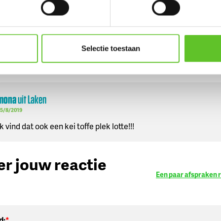
SCHAARBEEK
,
COOLSTE PLEK
,
LA BUVETTE
,
JOSAP
 OVER
Selectie toestaan
mona
uit
Laken
5/8/2019
Ik vind dat ook een kei toffe plek lotte!!!
er jouw reactie
Een paar afspraken 
:
d: