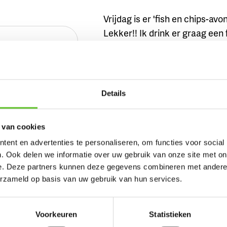
Vrijdag is er 'fish en chips-avon
Lekker!! Ik drink er graag een 
velingsplek
en appelkersensap. Maar er s
veel meer op de kaart! Ik kom
en lievelingsplek die
altijd vrienden en of vriendinn
 ons wil delen?
n snel je tekst en
Details
Maar kom het gewoon zelf on
Daar valt niet over te discussi
 van cookies
ent en advertenties te personaliseren, om functies voor social
. Ook delen we informatie over uw gebruik van onze site met on
-gids
e. Deze partners kunnen deze gegevens combineren met andere i
erzameld op basis van uw gebruik van hun services.
hieronder ontdek je nog meer lievelingsplekken van an
op een van de rode pinnetjes en leer een nieuw favoriet pl
en.
Voorkeuren
Statistieken