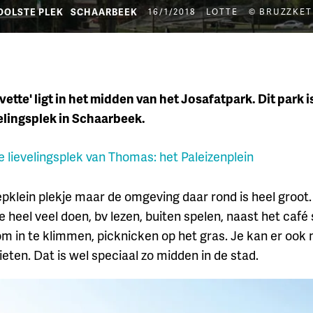
OOLSTE PLEK
SCHAARBEEK
16/1/2018
LOTTE
© BRUZZKET
vette' ligt in het midden van het Josafatpark. Dit park i
elingsplek in Schaarbeek.
e lievelingsplek van Thomas: het Paleizenplein
epklein plekje maar de omgeving daar rond is heel groot.
e heel veel doen, bv lezen, buiten spelen, naast het café
m in te klimmen, picknicken op het gras. Je kan er oo
eten. Dat is wel speciaal zo midden in de stad.