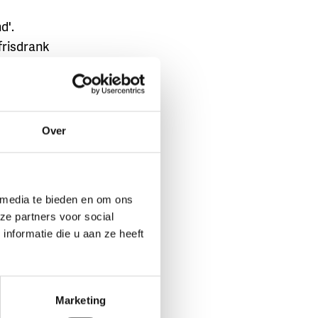
d'.
frisdrank
taat nog
 er wel
en tegen.
Over
tdekken!
ëren!
 media te bieden en om ons
ze partners voor social
nformatie die u aan ze heeft
dere BRUZZ
ekje in
Marketing