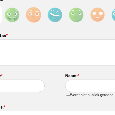
tie
:
:
Naam
:
Wordt niet publiek getoond
es
: