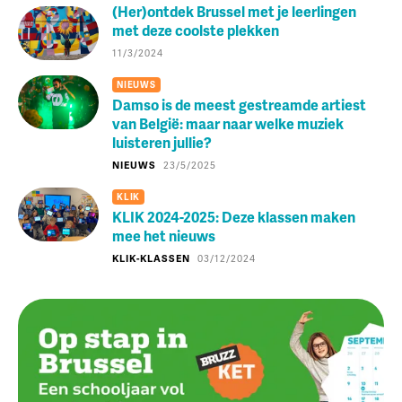
(Her)ontdek Brussel met je leerlingen
met deze coolste plekken
11/3/2024
NIEUWS
Damso is de meest gestreamde artiest
van België: maar naar welke muziek
luisteren jullie?
NIEUWS
23/5/2025
KLIK
KLIK 2024-2025: Deze klassen maken
mee het nieuws
KLIK-KLASSEN
03/12/2024