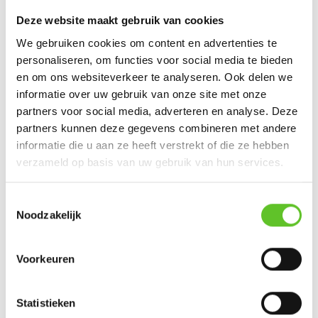
achter:
Deze website maakt gebruik van cookies
Een paar afspraken rond reageren
We gebruiken cookies om content en advertenties te
personaliseren, om functies voor social media te bieden
en om ons websiteverkeer te analyseren. Ook delen we
Jouw mood:
informatie over uw gebruik van onze site met onze
partners voor social media, adverteren en analyse. Deze
partners kunnen deze gegevens combineren met andere
informatie die u aan ze heeft verstrekt of die ze hebben
verzameld op basis van uw gebruik van hun services.
Jouw reactie
:
Toestemmingsselectie
Noodzakelijk
Voorkeuren
Voornaam
:
Statistieken