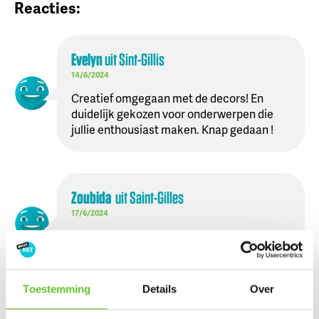
Reacties:
Evelyn
uit
Sint-Gillis
14/6/2024
Creatief omgegaan met de decors! En
duidelijk gekozen voor onderwerpen die
jullie enthousiast maken. Knap gedaan !
Zoubida
uit
Saint-Gilles
17/6/2024
Het was heel goed gemaakt door de
kinderen van het 6de
Toestemming
Details
Over
Laat hier jouw reactie