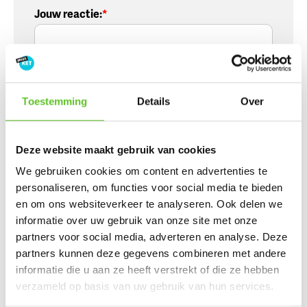
Jouw reactie
:
Toestemming
Details
Over
Voornaam
:
Deze website maakt gebruik van cookies
We gebruiken cookies om content en advertenties te
Naam
:
personaliseren, om functies voor social media te bieden
en om ons websiteverkeer te analyseren. Ook delen we
informatie over uw gebruik van onze site met onze
partners voor social media, adverteren en analyse. Deze
Wordt niet publiek getoond
partners kunnen deze gegevens combineren met andere
E-mailadres
:
informatie die u aan ze heeft verstrekt of die ze hebben
verzameld op basis van uw gebruik van hun services.