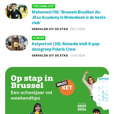
THE HANG-OUT
Mohamed (10): 'Brussels Brazilian Jiu-
Jitsu Academy in Molenbeek is de beste
club'
VERHALEN UIT DE STAD
06/7/2026
KIJKEN!
Ketportret (30): Reinedie leidt K-pop-
dansgroep Polaris Crew
VERHALEN UIT DE STAD
25/6/2026