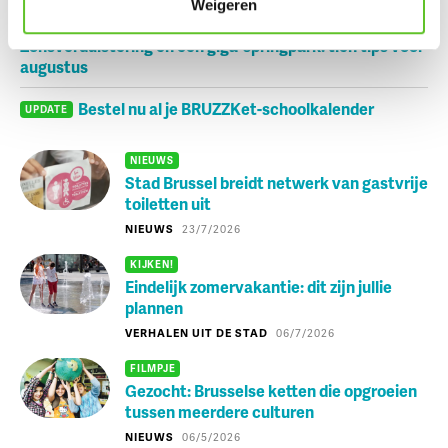
Dagje Zuidfoor? Win een familiepakket vol bonnetjes
Weigeren
Zonsverduistering en een giga-springpark: tien tips voor
augustus
Bestel nu al je BRUZZKet-schoolkalender
UPDATE
NIEUWS
Stad Brussel breidt netwerk van gastvrije
toiletten uit
NIEUWS
23/7/2026
KIJKEN!
Eindelijk zomervakantie: dit zijn jullie
plannen
VERHALEN UIT DE STAD
06/7/2026
FILMPJE
Gezocht: Brusselse ketten die opgroeien
tussen meerdere culturen
NIEUWS
06/5/2026