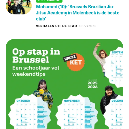
Mohamed (10): 'Brussels Brazilian Jiu-
Jitsu Academy in Molenbeek is de beste
club'
VERHALEN UIT DE STAD
06/7/2026