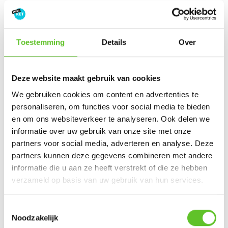
© BRUZZ
Dondernamiddag speelde
Union tegen Antwerp de
Toestemming
Details
Over
finale van de Beker
van België in een uitverkocht Koning
Boudewijnstadion.
Deze website maakt gebruik van cookies
Na een intense wedstrijd won de Brusselse voetbalploeg
We gebruiken cookies om content en advertenties te
Union de match met
1-0.
Zo winnen ze hun
eerste trofee
personaliseren, om functies voor social media te bieden
sinds 89 jaar.⁠
en om ons websiteverkeer te analyseren. Ook delen we
informatie over uw gebruik van onze site met onze
5. Mustii haalt finale van het
partners voor social media, adverteren en analyse. Deze
Eurovisiesongfestival niet
partners kunnen deze gegevens combineren met andere
informatie die u aan ze heeft verstrekt of die ze hebben
verzameld op basis van uw gebruik van hun services.
Toestemmingsselectie
Noodzakelijk