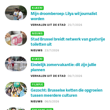
KIJKEN!
Mijn droomberoep: Lilya wil journalist
worden
VERHALEN UIT DE STAD
25/7/2026
NIEUWS
Stad Brussel breidt netwerk van gastvrije
toiletten uit
NIEUWS
23/7/2026
KIJKEN!
Eindelijk zomervakantie: dit zijn jullie
plannen
VERHALEN UIT DE STAD
06/7/2026
FILMPJE
Gezocht: Brusselse ketten die opgroeien
tussen meerdere culturen
NIEUWS
06/5/2026
THE HANG-OUT