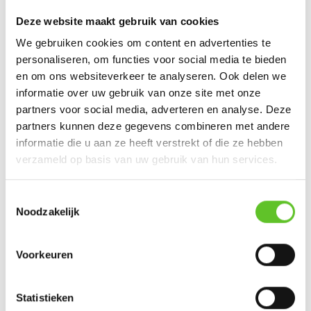
Deze website maakt gebruik van cookies
We gebruiken cookies om content en advertenties te
personaliseren, om functies voor social media te bieden
en om ons websiteverkeer te analyseren. Ook delen we
informatie over uw gebruik van onze site met onze
partners voor social media, adverteren en analyse. Deze
partners kunnen deze gegevens combineren met andere
informatie die u aan ze heeft verstrekt of die ze hebben
© BRUZZ
verzameld op basis van uw gebruik van hun services.
VUB-studenten blokkeren een studeerlokaal voor een
Toestemmingsselectie
pro-Palestijnse actie.
Ze willen dat de VUB stopt met
Noodzakelijk
samenwerken met
Israëlische instellingen.
Voorkeuren
Ook het personeel, zelfs enkele
professoren,
komen bij
elkaar om te praten over de actie. Er wordt zelfs
gesproken over
staken
.
Statistieken