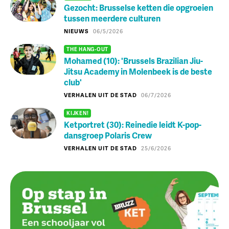
Gezocht: Brusselse ketten die opgroeien
tussen meerdere culturen
NIEUWS
06/5/2026
THE HANG-OUT
Mohamed (10): 'Brussels Brazilian Jiu-
Jitsu Academy in Molenbeek is de beste
club'
VERHALEN UIT DE STAD
06/7/2026
KIJKEN!
Ketportret (30): Reinedie leidt K-pop-
dansgroep Polaris Crew
VERHALEN UIT DE STAD
25/6/2026