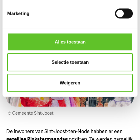
5. Derde editie van carnaval in Sint-Joost
Marketing
Alles toestaan
Selectie toestaan
Weigeren
© Gemeente Sint-Joost
De inwoners van Sint-Joost-ten-Node hebben er een
gezellige Pinkstermaandag
opzitten. Ze werden namelijk