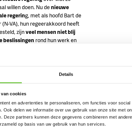
aal willen doen. Nu de
nieuwe
ale regerin
g, met als hoofd Bart de
 (N-VA), hun regeerakkoord heeft
steld, zijn
veel mensen niet blij
e beslissingen
rond hun werk en
oenen.
eet Patsers
Details
rs is een vervolg op Patser,
hun
 van cookies
sfilm die uitkwam in 2017.
ent en advertenties te personaliseren, om functies voor social
. Ook delen we informatie over uw gebruik van onze site met on
film zien we
dezelfde personages
,
e. Deze partners kunnen deze gegevens combineren met andere i
ook nieuwe personages. Zo kreeg
erzameld op basis van uw gebruik van hun services.
opster
Pommelien Thijs
een rol.