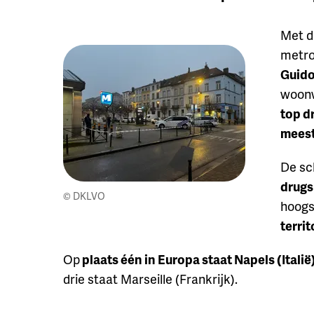
Met d
metro
Guid
woon
top d
meest
De sch
drugs
© DKLVO
hoogs
terri
Op
plaats één in Europa staat Napels (Italië
drie staat Marseille (Frankrijk).