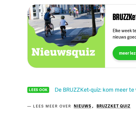
BRUZZKet
Elke week te
nieuws goed
meer le
De BRUZZKet-quiz: kom meer te 
LEES OOK
NIEUWS
,
BRUZZKET QUIZ
LEES MEER OVER