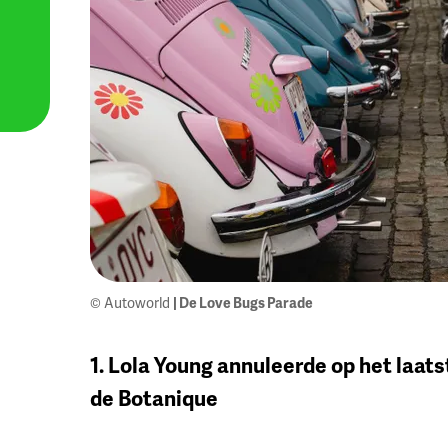
© Autoworld
| De Love Bugs Parade
1. Lola Young annuleerde op het laat
de Botanique