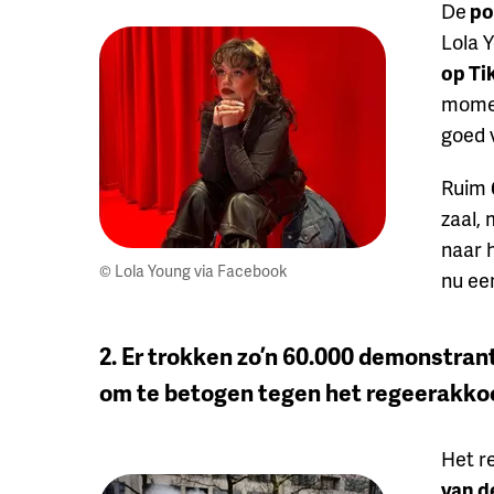
De
po
Lola 
op Ti
momen
goed 
Ruim
zaal,
naar 
© Lola Young via Facebook
nu e
2. Er trokken zo’n 60.000 demonstran
om te betogen tegen het regeerakko
Het r
van d