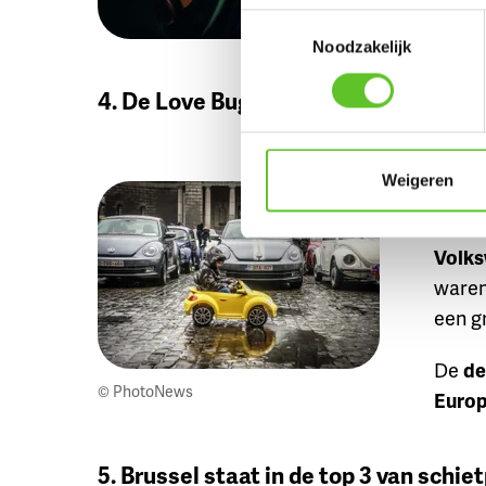
Toestemmingsselectie
Noodzakelijk
4. De Love Bugs Parade is een optoc
In he
Weigeren
de ze
Parad
Volks
waren
een g
De
de
© PhotoNews
Europ
5. Brussel staat in de top 3 van schie