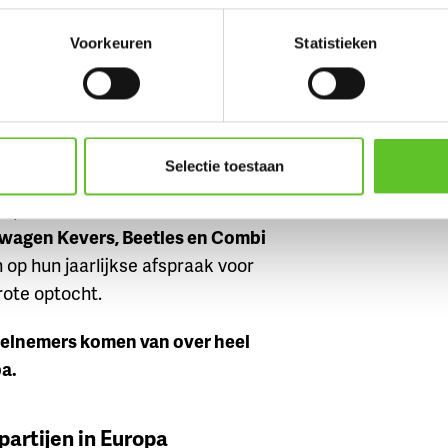
Voorkeuren
Statistieken
ht van Volkswagen Kevers
t
Jubelpark
in Brussel vond zondag
Selectie toestaan
stiende editie van de Love Bugs
e plaats.
Meer dan driehonderd
wagen Kevers, Beetles en Combi
 op hun jaarlijkse afspraak voor
rote optocht.
elnemers komen van over heel
a.
tpartijen in Europa