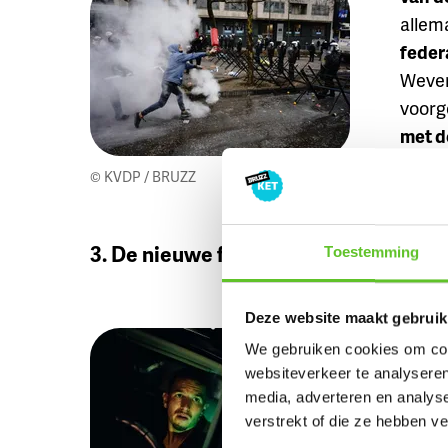
allem
feder
Wever
voorge
met d
pensi
© KVDP / BRUZZ
3. De nieuwe film van Adil en Bilall h
Toestemming
Patse
Deze website maakt gebruik
succe
We gebruiken cookies om cont
websiteverkeer te analyseren
In de 
media, adverteren en analys
maar 
verstrekt of die ze hebben v
ook p