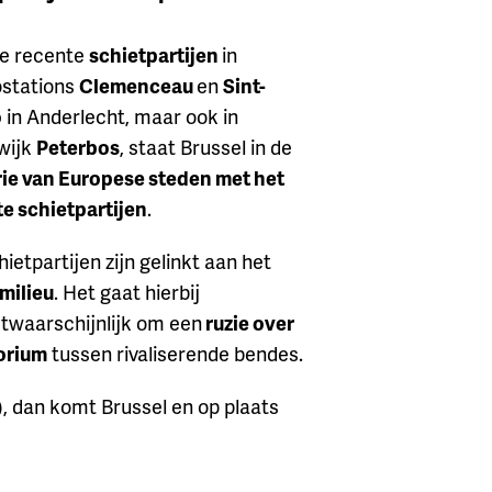
e recente
schietpartijen
in
stations
Clemenceau
en
Sint-
o
in Anderlecht, maar ook in
wijk
Peterbos
, staat Brussel in de
rie van Europese steden met het
e schietpartijen
.
ietpartijen zijn gelinkt aan het
milieu
. Het gaat hierbij
twaarschijnlijk om een
ruzie over
torium
tussen rivaliserende bendes.
)
, dan komt Brussel en op plaats