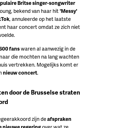
pulaire Britse singer-songwriter
Young, bekend van haar hit
'Messy'
kTok
, annuleerde op het laatste
t haar concert omdat ze zich niet
voelde.
600 fans
waren al aanwezig in de
 maar die mochten na lang wachten
huis vertrekken. Mogelijks komt er
en
nieuw concert
.
ten door de Brusselse straten
ord
egeerakkoord zijn de
afspraken
e nieuwe regering
over wat ze