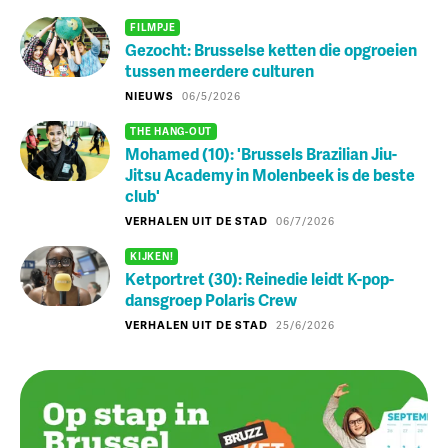
FILMPJE
Gezocht: Brusselse ketten die opgroeien
tussen meerdere culturen
NIEUWS
06/5/2026
THE HANG-OUT
Mohamed (10): 'Brussels Brazilian Jiu-
Jitsu Academy in Molenbeek is de beste
club'
VERHALEN UIT DE STAD
06/7/2026
KIJKEN!
Ketportret (30): Reinedie leidt K-pop-
dansgroep Polaris Crew
VERHALEN UIT DE STAD
25/6/2026