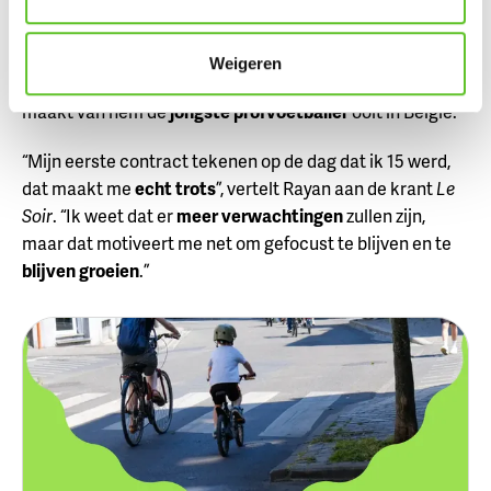
profvoetbalcontract
De 15-jarige Brusselaar, afkomstig uit
Jette
, tekende niet
Weigeren
lang geleden een
contract bij Sporting Charleroi
. Dat
maakt van hem de
jongste profvoetballer
ooit in België.
“Mijn eerste contract tekenen op de dag dat ik 15 werd,
dat maakt me
echt trots
”, vertelt Rayan aan de krant
Le
Soir
. “Ik weet dat er
meer verwachtingen
zullen zijn,
maar dat motiveert me net om gefocust te blijven en te
blijven groeien
.”