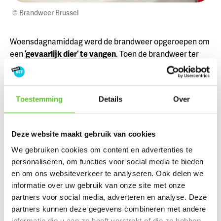
© Brandweer Brussel
Woensdagnamiddag werd de brandweer opgeroepen om
een
‘gevaarlijk dier’ te vangen
. Toen de brandweer ter
plaatse was, bleek dat een slang te zijn die in een tuin
van
de zon aan het genieten
was.
Een korenslang is gelukkig
niet giftig
. Het is in Europa
Toestemming
Details
Over
één van de slangensoorten die het meest als
huisdier
wordt gehouden.
Deze website maakt gebruik van cookies
We gebruiken cookies om content en advertenties te
4. Couleur Café: drie dagen feest onder het
personaliseren, om functies voor social media te bieden
Atomium
en om ons websiteverkeer te analyseren. Ook delen we
informatie over uw gebruik van onze site met onze
Afgelopen weekend vond opnieuw Couleur Café plaats
partners voor social media, adverteren en analyse. Deze
onder het Atomium. Dat is niet alleen
leuke muziek
, maar
partners kunnen deze gegevens combineren met andere
ook veel
randactiviteiten
. Benieuwd naar hoe het
informatie die u aan ze heeft verstrekt of die ze hebben