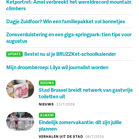
Ketportret: Amel verbreekt het wereldrecord mountain
climbers
Dagje Zuidfoor? Win een familiepakket vol bonnetjes
Zonsverduistering en een giga-springpark: tien tips voor
augustus
Bestel nu al je BRUZZKet-schoolkalender
UPDATE
Mijn droomberoep: Lilya wil journalist worden
NIEUWS
Stad Brussel breidt netwerk van gastvrije
toiletten uit
NIEUWS
23/7/2026
KIJKEN!
Eindelijk zomervakantie: dit zijn jullie
plannen
VERHALEN UIT DE STAD
06/7/2026