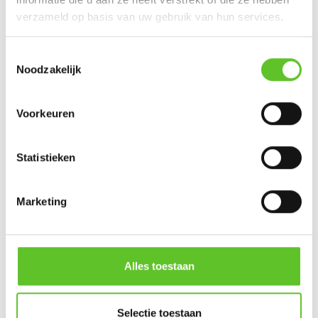
festival eruit zag?
In dit artikel
kan je enkele foto’s
verzameld op basis van uw gebruik van hun services.
bekijken.
Toestemmingsselectie
Noodzakelijk
Voorkeuren
Statistieken
Marketing
© Bram De Jaegher
Alles toestaan
5. Rayan El Arfani tekent als jongste Belg ooit
Selectie toestaan