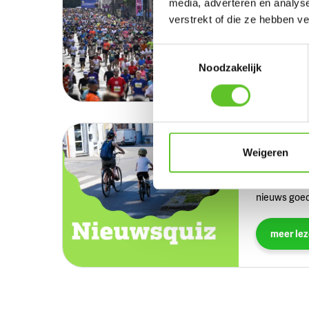
media, adverteren en analys
Kwam je er n
verstrekt of die ze hebben v
meer weten 
Toestemmingsselectie
Alles ov
Noodzakelijk
BRUZZKet
Weigeren
Elke week te
nieuws goed
meer le