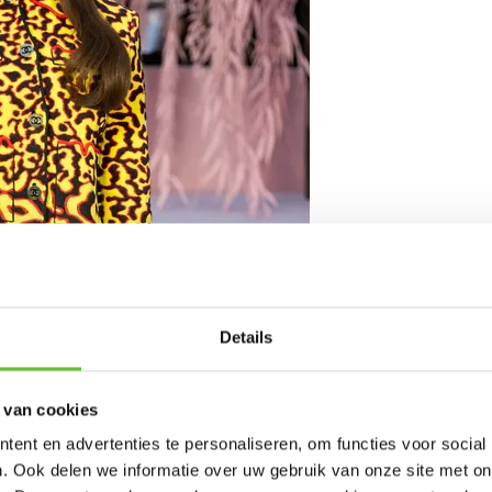
Details
selse nieuws goed hebben gevolgd.
 van cookies
ent en advertenties te personaliseren, om functies voor social
het nu precies?
. Ook delen we informatie over uw gebruik van onze site met on