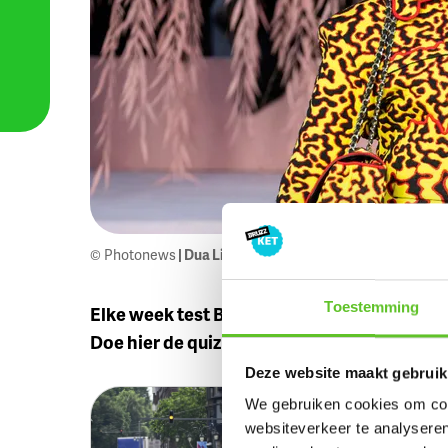
© Photonews
| Dua Lipa
Toestemming
Elke week test BRUZZKet of jullie het Brus
Doe hier de quiz van 1 juni 2026.
Deze website maakt gebruik
We gebruiken cookies om cont
Hoe zat 
websiteverkeer te analyseren