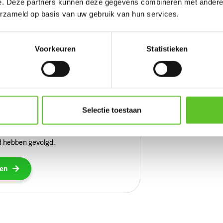
e. Deze partners kunnen deze gegevens combineren met andere i
iet helemaal uit? Of wil je gewoon nog
erzameld op basis van uw gebruik van hun services.
over de antwoorden van de quiz?
er de antwoorden
Voorkeuren
Statistieken
 Quiz
Selectie toestaan
st BRUZZKet of jullie het Brusselse
 hebben gevolgd.
zen