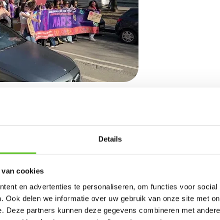
selse nieuws goed hebben gevolgd.
Details
weten over de antwoorden (112)
 van cookies
het nu precies?
ent en advertenties te personaliseren, om functies voor social
. Ook delen we informatie over uw gebruik van onze site met on
iet helemaal uit? Of wil je gewoon nog
e. Deze partners kunnen deze gegevens combineren met andere i
over de antwoorden van de quiz?