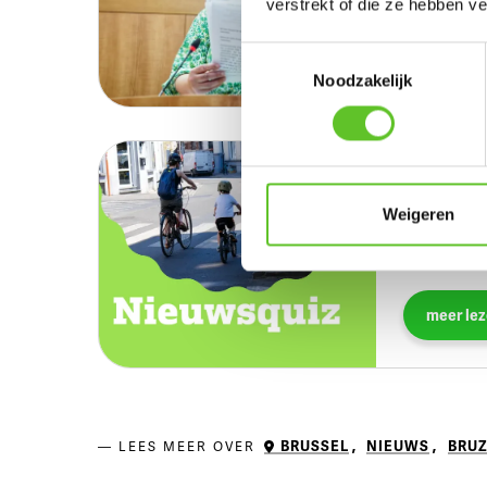
verstrekt of die ze hebben v
Alles ov
Toestemmingsselectie
Noodzakelijk
BRUZZKet
Weigeren
Elke week te
nieuws goed
meer le
BRUSSEL
,
NIEUWS
,
BRUZ
LEES MEER OVER