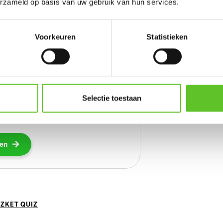
erzameld op basis van uw gebruik van hun services.
er de antwoorden
Voorkeuren
Statistieken
 Quiz
Selectie toestaan
st BRUZZKet of jullie het Brusselse
 hebben gevolgd.
zen
ZKET QUIZ