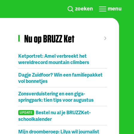
zoeken
menu
Nu op BRUZZ Ket
Ketportret: Amel verbreekt het
wereldrecord mountain climbers
Dagje Zuidfoor? Win een familiepakket
vol bonnetjes
Zonsverduistering en een giga-
springpark: tien tips voor augustus
Bestel nu al je BRUZZKet-
UPDATE
schoolkalender
Mijn droomberoep: Lilya wil journalist