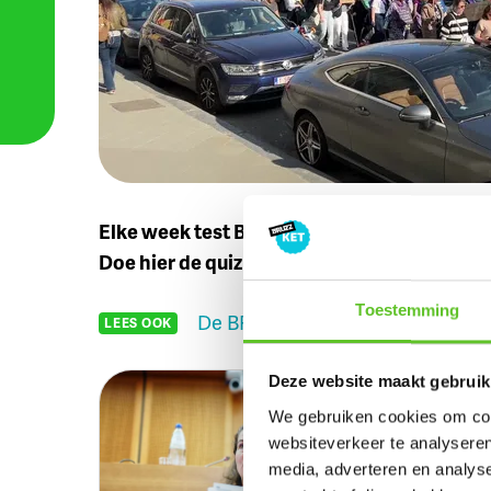
Elke week test BRUZZKet of jullie het Brus
Doe hier de quiz van maandag 10 maart.
Toestemming
De BRUZZKet-quiz: kom meer te 
LEES OOK
Deze website maakt gebruik
Hoe zat 
We gebruiken cookies om cont
websiteverkeer te analyseren
Kwam je er n
media, adverteren en analys
meer weten 