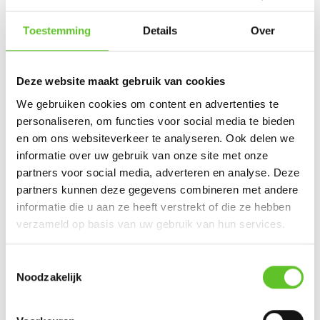
BRUZZKET QUIZ
,
ACTUAQUIZ
,
BRUZZKET-QUIZ
Toestemming
Details
Over
Nu op BRUZZ Ket
Deze website maakt gebruik van cookies
Ketportret: Amel verbreekt het wereldrecord mountain
We gebruiken cookies om content en advertenties te
climbers
personaliseren, om functies voor social media te bieden
en om ons websiteverkeer te analyseren. Ook delen we
Dagje Zuidfoor? Win een familiepakket vol bonnetjes
informatie over uw gebruik van onze site met onze
Zonsverduistering en een giga-springpark: tien tips voor
partners voor social media, adverteren en analyse. Deze
augustus
partners kunnen deze gegevens combineren met andere
informatie die u aan ze heeft verstrekt of die ze hebben
Bestel nu al je BRUZZKet-schoolkalender
UPDATE
verzameld op basis van uw gebruik van hun services.
Mijn droomberoep: Lilya wil journalist worden
Toestemmingsselectie
Noodzakelijk
NIEUWS
Stad Brussel breidt netwerk van gastvrije
toiletten uit