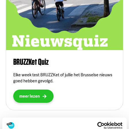
BRUZZKet Quiz
Elke week test BRUZZKet of jullie het Brusselse nieuws
goed hebben gevolgd.
meer lezen
BRUSSEL
,
NIEUWS
,
LEES MEER OVER