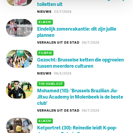
toiletten uit
NIEUWS
23/7/2026
KIJKEN!
Eindelijk zomervakantie: dit zijn jullie
plannen
VERHALEN UIT DE STAD
06/7/2026
FILMPJE
Gezocht: Brusselse ketten die opgroeien
tussen meerdere culturen
NIEUWS
06/5/2026
THE HANG-OUT
Mohamed (10): 'Brussels Brazilian Jiu-
Jitsu Academy in Molenbeek is de beste
club'
VERHALEN UIT DE STAD
06/7/2026
KIJKEN!
Ketportret (30): Reinedie leidt K-pop-