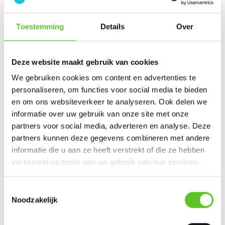
Toestemming
Details
Over
Naam
:
Deze website maakt gebruik van cookies
We gebruiken cookies om content en advertenties te
Wordt niet publiek getoond
personaliseren, om functies voor social media te bieden
en om ons websiteverkeer te analyseren. Ook delen we
E-mailadres
:
informatie over uw gebruik van onze site met onze
partners voor social media, adverteren en analyse. Deze
partners kunnen deze gegevens combineren met andere
Wordt niet publiek getoond
informatie die u aan ze heeft verstrekt of die ze hebben
verzameld op basis van uw gebruik van hun services.
Gemeente
:
Toestemmingsselectie
Noodzakelijk
Versturen