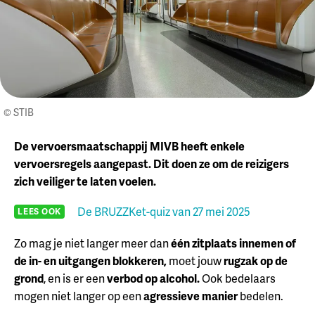
© STIB
De vervoersmaatschappij MIVB heeft enkele
vervoersregels aangepast. Dit doen ze om de reizigers
zich veiliger te laten voelen.
De BRUZZKet-quiz van 27 mei 2025
LEES OOK
Zo mag je niet langer meer dan
één zitplaats innemen of
de in- en uitgangen blokkeren,
moet jouw
rugzak op de
grond
, en is er een
verbod op alcohol.
Ook bedelaars
mogen niet langer op een
agressieve manier
bedelen.