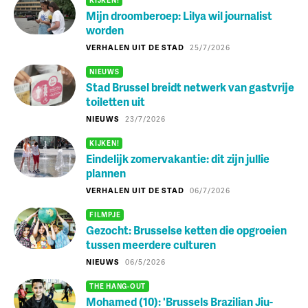
Mijn droomberoep: Lilya wil journalist
worden
VERHALEN UIT DE STAD
25/7/2026
NIEUWS
Stad Brussel breidt netwerk van gastvrije
toiletten uit
NIEUWS
23/7/2026
KIJKEN!
Eindelijk zomervakantie: dit zijn jullie
plannen
VERHALEN UIT DE STAD
06/7/2026
FILMPJE
Gezocht: Brusselse ketten die opgroeien
tussen meerdere culturen
NIEUWS
06/5/2026
THE HANG-OUT
Mohamed (10): 'Brussels Brazilian Jiu-