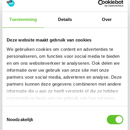
Laat hier jouw reactie
Toestemming
Details
Over
achter:
Een paar afspraken rond reageren
Deze website maakt gebruik van cookies
We gebruiken cookies om content en advertenties te
Jouw mood:
personaliseren, om functies voor social media te bieden
en om ons websiteverkeer te analyseren. Ook delen we
informatie over uw gebruik van onze site met onze
partners voor social media, adverteren en analyse. Deze
partners kunnen deze gegevens combineren met andere
Jouw reactie
:
informatie die u aan ze heeft verstrekt of die ze hebben
verzameld op basis van uw gebruik van hun services.
Toestemmingsselectie
Noodzakelijk