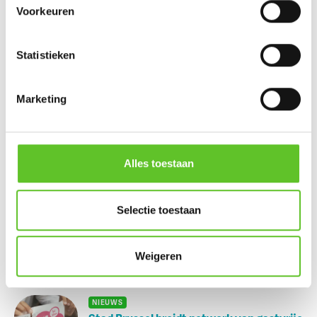
Voorkeuren
Statistieken
Nu op BRUZZ Ket
Marketing
Nikki en Julien wonen tijdens de zomer op de Zuidfoor
Ketportret: Amel verbreekt het wereldrecord mountain
climbers
Alles toestaan
Dagje Zuidfoor? Win een familiepakket vol bonnetjes
Selectie toestaan
Zonsverduistering en een giga-springpark: tien tips voor
augustus
Weigeren
Bestel nu al je BRUZZKet-schoolkalender
UPDATE
NIEUWS