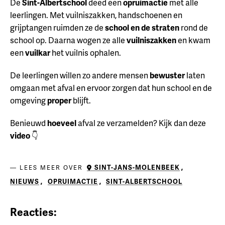
De
Sint-Albertschool
deed een
opruimactie
met alle
leerlingen. Met vuilniszakken, handschoenen en
grijptangen ruimden ze de
school en de straten
rond de
school op. Daarna wogen ze alle
vuilniszakken
en kwam
een
vuilkar
het vuilnis ophalen.
De leerlingen willen zo andere mensen
bewuster
laten
omgaan met afval en ervoor zorgen dat hun school en de
omgeving
proper
blijft.
Benieuwd
hoeveel
afval ze verzamelden? Kijk dan deze
video
👇
SINT-JANS-MOLENBEEK
,
LEES MEER OVER
NIEUWS
,
OPRUIMACTIE
,
SINT-ALBERTSCHOOL
Reacties: