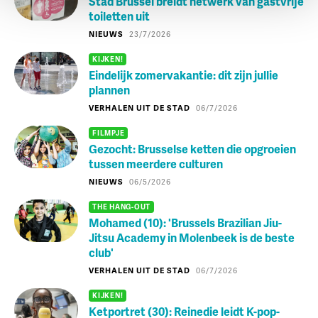
Stad Brussel breidt netwerk van gastvrije
toiletten uit
NIEUWS
23/7/2026
KIJKEN!
Eindelijk zomervakantie: dit zijn jullie
plannen
VERHALEN UIT DE STAD
06/7/2026
FILMPJE
Gezocht: Brusselse ketten die opgroeien
tussen meerdere culturen
NIEUWS
06/5/2026
THE HANG-OUT
Mohamed (10): 'Brussels Brazilian Jiu-
Jitsu Academy in Molenbeek is de beste
club'
VERHALEN UIT DE STAD
06/7/2026
KIJKEN!
Ketportret (30): Reinedie leidt K-pop-