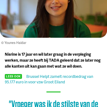
© Younes Haidar
Nisrine is 17 jaar en wil later graag in de verpleging
werken, maar ze heeft bij TADA geleerd dat ze later nog
alle kanten uit kan gaan met wat ze wil doen.
Brussel Helpt zamelt recordbedrag van
LEES OOK
95.177 euro in voor vzw Groot Eiland
"Vroeger was ik de stilste van de