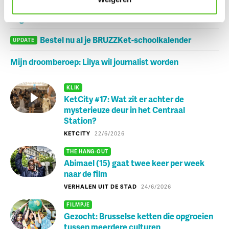
Zonsverduistering en een giga-springpark: tien tips voor
augustus
Bestel nu al je BRUZZKet-schoolkalender
UPDATE
Mijn droomberoep: Lilya wil journalist worden
KLIK
KetCity #17: Wat zit er achter de
mysterieuze deur in het Centraal
Station?
KETCITY
22/6/2026
THE HANG-OUT
Abimael (15) gaat twee keer per week
naar de film
VERHALEN UIT DE STAD
24/6/2026
FILMPJE
Gezocht: Brusselse ketten die opgroeien
tussen meerdere culturen