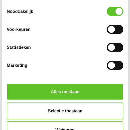
Toestemmingsselectie
Wordt niet publiek getoond
Noodzakelijk
Gemeente
:
Voorkeuren
Statistieken
Versturen
Marketing
Nu op BRUZZ Ket
Alles toestaan
Ketportret: Amel verbreekt het wereldrecord mountain
climbers
Selectie toestaan
Dagje Zuidfoor? Win een familiepakket vol bonnetjes
Weigeren