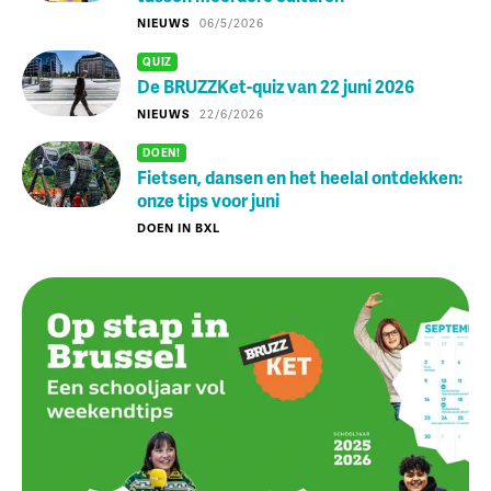
NIEUWS
06/5/2026
QUIZ
De BRUZZKet-quiz van 22 juni 2026
NIEUWS
22/6/2026
DOEN!
Fietsen, dansen en het heelal ontdekken:
onze tips voor juni
DOEN IN BXL