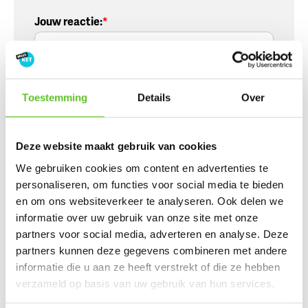
Jouw reactie
:
Toestemming
Details
Over
Voornaam
:
Deze website maakt gebruik van cookies
We gebruiken cookies om content en advertenties te
personaliseren, om functies voor social media te bieden
Naam
:
en om ons websiteverkeer te analyseren. Ook delen we
informatie over uw gebruik van onze site met onze
partners voor social media, adverteren en analyse. Deze
Wordt niet publiek getoond
partners kunnen deze gegevens combineren met andere
informatie die u aan ze heeft verstrekt of die ze hebben
E-mailadres
:
verzameld op basis van uw gebruik van hun services.