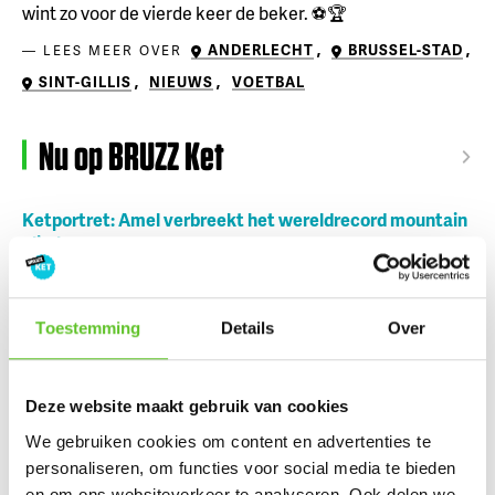
wint zo voor de vierde keer de beker. ⚽🏆
ANDERLECHT
,
BRUSSEL-STAD
,
LEES MEER OVER
SINT-GILLIS
,
NIEUWS
,
VOETBAL
Nu op BRUZZ Ket
Ketportret: Amel verbreekt het wereldrecord mountain
climbers
Dagje Zuidfoor? Win een familiepakket vol bonnetjes
Toestemming
Details
Over
Zonsverduistering en een giga-springpark: tien tips voor
augustus
Bestel nu al je BRUZZKet-schoolkalender
Deze website maakt gebruik van cookies
UPDATE
We gebruiken cookies om content en advertenties te
Mijn droomberoep: Lilya wil journalist worden
personaliseren, om functies voor social media te bieden
en om ons websiteverkeer te analyseren. Ook delen we