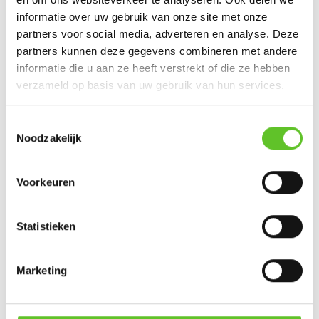
NIEUWS
informatie over uw gebruik van onze site met onze
Stad Brussel breidt netwerk van gastvrije
partners voor social media, adverteren en analyse. Deze
toiletten uit
partners kunnen deze gegevens combineren met andere
NIEUWS
23/7/2026
informatie die u aan ze heeft verstrekt of die ze hebben
KIJKEN!
verzameld op basis van uw gebruik van hun services.
Eindelijk zomervakantie: dit zijn jullie
plannen
Toestemmingsselectie
VERHALEN UIT DE STAD
06/7/2026
Noodzakelijk
FILMPJE
Gezocht: Brusselse ketten die opgroeien
Voorkeuren
tussen meerdere culturen
NIEUWS
06/5/2026
Statistieken
THE HANG-OUT
Mohamed (10): 'Brussels Brazilian Jiu-
Jitsu Academy in Molenbeek is de beste
Marketing
club'
VERHALEN UIT DE STAD
06/7/2026