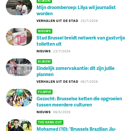
KIJKEN!
Mijn droomberoep: Lilya wil journalist
worden
VERHALEN UIT DE STAD
25/7/2026
NIEUWS
Stad Brussel breidt netwerk van gastvrije
toiletten uit
NIEUWS
23/7/2026
KIJKEN!
Eindelijk zomervakantie: dit zijn jullie
plannen
VERHALEN UIT DE STAD
06/7/2026
FILMPJE
Gezocht: Brusselse ketten die opgroeien
tussen meerdere culturen
NIEUWS
06/5/2026
THE HANG-OUT
Mohamed (10): 'Brussels Brazilian Jiu-