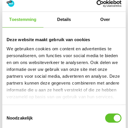
Dat is een gezellig rondreizend dorp in de vrolijke sfeer
van Winterpret. Er zijn dan concerten, fanfares, dans,...
Dolle pret verzekerd!
Toestemming
Details
Over
In
Neder-Over-Heembeek
(2-4 december)
Op het
Ambiorixsquare
(9-11 december)
Deze website maakt gebruik van cookies
In
Laken
(16-18 december)
We gebruiken cookies om content en advertenties te
personaliseren, om functies voor social media te bieden
en om ons websiteverkeer te analyseren. Ook delen we
informatie over uw gebruik van onze site met onze
partners voor social media, adverteren en analyse. Deze
partners kunnen deze gegevens combineren met andere
informatie die u aan ze heeft verstrekt of die ze hebben
verzameld op basis van uw gebruik van hun services.
Toestemmingsselectie
Noodzakelijk