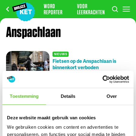
WORD
VOOR
REPORTER
LEERKRACHTEN
Anspachlaan
NIEUWS
Fietsen op de Anspachlaan is
binnenkort verboden
NIEUWS
18/12/2024
Nu op BRUZZ Ket
Toestemming
Details
Over
Ketportret: Amel verbreekt het wereldrecord mountain
climbers
Deze website maakt gebruik van cookies
We gebruiken cookies om content en advertenties te
Dagje Zuidfoor? Win een familiepakket vol bonnetjes
personaliseren, om functies voor social media te bieden