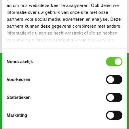
Zonsverduistering en een giga-springpark: tien tips voor
en om ons websiteverkeer te analyseren. Ook delen we
augustus
informatie over uw gebruik van onze site met onze
partners voor social media, adverteren en analyse. Deze
Bestel nu al je BRUZZKet-schoolkalender
UPDATE
partners kunnen deze gegevens combineren met andere
informatie die u aan ze heeft verstrekt of die ze hebben
Mijn droomberoep: Lilya wil journalist worden
verzameld op basis van uw gebruik van hun services.
Toestemmingsselectie
Noodzakelijk
zoeken
Voorkeuren
Statistieken
STUUR ONS NIEUWS
Marketing
AGENDA