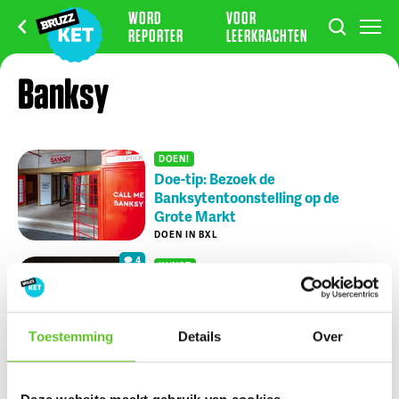
WORD
VOOR
REPORTER
LEERKRACHTEN
Banksy
DOEN!
Doe-tip: Bezoek de
Banksytentoonstelling op de
Grote Markt
DOEN IN BXL
4
KUNST
Tentoonstelling van mysterieuze
kunstenaar Banksy komt naar
Brussel
Toestemming
Details
Over
NIEUWS
01/3/2021
Nu op BRUZZ Ket