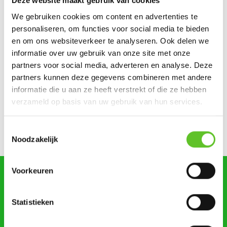
Deze website maakt gebruik van cookies
We gebruiken cookies om content en advertenties te
Ketportret: Amel verbreekt het wereldrecord mountain
climbers
personaliseren, om functies voor social media te bieden
en om ons websiteverkeer te analyseren. Ook delen we
Dagje Zuidfoor? Win een familiepakket vol bonnetjes
informatie over uw gebruik van onze site met onze
partners voor social media, adverteren en analyse. Deze
Zonsverduistering en een giga-springpark: tien tips voor
partners kunnen deze gegevens combineren met andere
augustus
informatie die u aan ze heeft verstrekt of die ze hebben
verzameld op basis van uw gebruik van hun services.
Bestel nu al je BRUZZKet-schoolkalender
UPDATE
Mijn droomberoep: Lilya wil journalist worden
Toestemmingsselectie
Noodzakelijk
Voorkeuren
zoeken
Statistieken