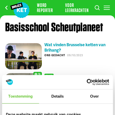
WORD
VOOR
REPORTER
LEERKRACHTEN
Basisschool Scheutplaneet
Wat vinden Brusselse ketten van
Brihang?
ONS GEDACHT
09/10/2023
16
KLIK
De coolste plek van basisschool
Scheutplaneet: Vijversplein
COOLSTE PLEK
25/2/2022
Toestemming
Details
Over
Nu op BRUZZ Ket
Deze website maakt gebruik van cookies