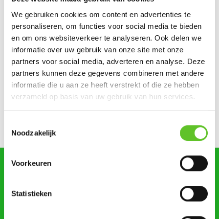
Nikki en Julien wonen tijdens de zomer op de Zuidfoor
We gebruiken cookies om content en advertenties te
personaliseren, om functies voor social media te bieden
Ketportret: Amel verbreekt het wereldrecord mountain
en om ons websiteverkeer te analyseren. Ook delen we
climbers
informatie over uw gebruik van onze site met onze
partners voor social media, adverteren en analyse. Deze
Dagje Zuidfoor? Win een familiepakket vol bonnetjes
partners kunnen deze gegevens combineren met andere
informatie die u aan ze heeft verstrekt of die ze hebben
Zonsverduistering en een giga-springpark: tien tips voor
augustus
verzameld op basis van uw gebruik van hun services.
Bestel nu al je BRUZZKet-schoolkalender
UPDATE
Toestemmingsselectie
Noodzakelijk
Voorkeuren
zoeken
Statistieken