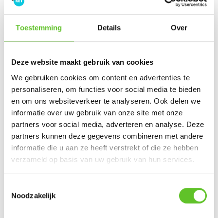
De coolste plek van Adelina: de
Basiliek van Koekelberg
COOLSTE PLEK
03/3/2023
Toestemming
Details
Over
Plazey op 22, 23 & 24 juni
DOEN IN BXL
Deze website maakt gebruik van cookies
We gebruiken cookies om content en advertenties te
personaliseren, om functies voor social media te bieden
en om ons websiteverkeer te analyseren. Ook delen we
Nu op BRUZZ Ket
informatie over uw gebruik van onze site met onze
partners voor social media, adverteren en analyse. Deze
partners kunnen deze gegevens combineren met andere
Ketportret: Amel verbreekt het wereldrecord mountain
informatie die u aan ze heeft verstrekt of die ze hebben
climbers
verzameld op basis van uw gebruik van hun services.
Dagje Zuidfoor? Win een familiepakket vol bonnetjes
Toestemmingsselectie
Zonsverduistering en een giga-springpark: tien tips voor
Noodzakelijk
augustus