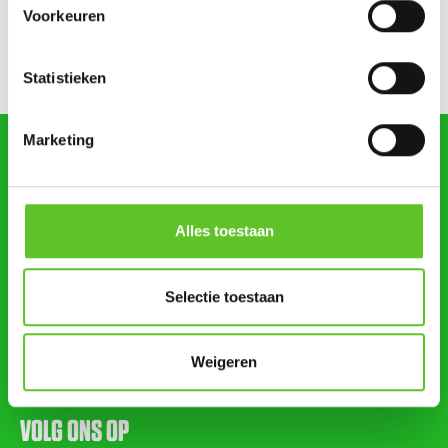
Bestel nu al je BRUZZKet-schoolkalender
UPDATE
Voorkeuren
Mijn droomberoep: Lilya wil journalist worden
Statistieken
Marketing
zoeken
Alles toestaan
STUUR ONS NIEUWS
Selectie toestaan
AGENDA
Weigeren
VOLG ONS OP