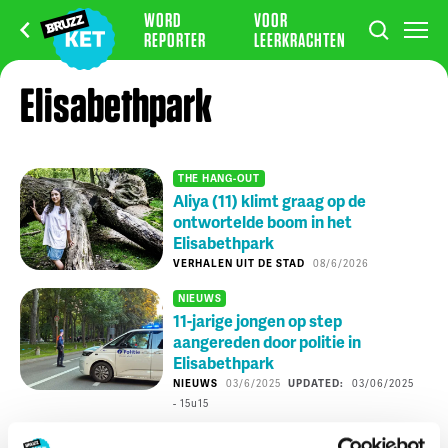
WORD
VOOR
REPORTER
LEERKRACHTEN
Elisabethpark
THE HANG-OUT
Aliya (11) klimt graag op de
ontwortelde boom in het
Elisabethpark
VERHALEN UIT DE STAD
08/6/2026
NIEUWS
11-jarige jongen op step
aangereden door politie in
Elisabethpark
NIEUWS
03/6/2025
UPDATED:
03/06/2025
- 15
u
15
KLIK