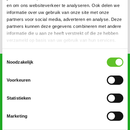
Dagje Zuidfoor? Win een familiepakket vol bonnetjes
en om ons websiteverkeer te analyseren. Ook delen we
informatie over uw gebruik van onze site met onze
Zonsverduistering en een giga-springpark: tien tips voor
partners voor social media, adverteren en analyse. Deze
augustus
partners kunnen deze gegevens combineren met andere
informatie die u aan ze heeft verstrekt of die ze hebben
Bestel nu al je BRUZZKet-schoolkalender
UPDATE
verzameld op basis van uw gebruik van hun services.
Toestemmingsselectie
Noodzakelijk
zoeken
Voorkeuren
Statistieken
STUUR ONS NIEUWS
Marketing
AGENDA