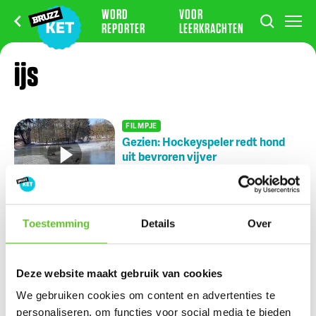
WORD
VOOR
REPORTER
LEERKRACHTEN
ijs
FILMPJE
Gezien: Hockeyspeler redt hond
uit bevroren vijver
VERHALEN UIT DE STAD
16/2/2021
Nu op BRUZZ Ket
Toestemming
Details
Over
Nikki en Julien wonen tijdens de zomer op de Zuidfoor
Deze website maakt gebruik van cookies
Ketportret: Amel verbreekt het wereldrecord mountain
We gebruiken cookies om content en advertenties te
climbers
personaliseren, om functies voor social media te bieden