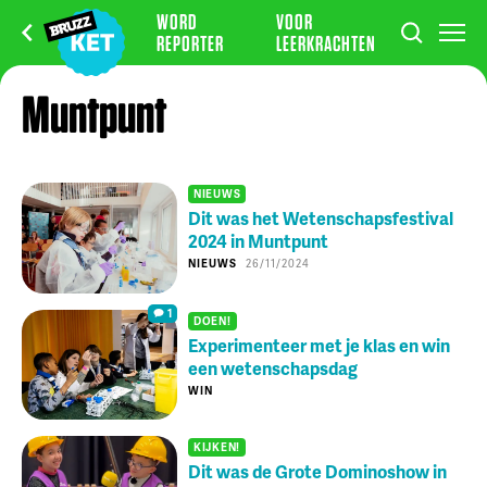
WORD
VOOR
REPORTER
LEERKRACHTEN
Muntpunt
NIEUWS
Dit was het Wetenschapsfestival
2024 in Muntpunt
NIEUWS
26/11/2024
1
DOEN!
Experimenteer met je klas en win
een wetenschapsdag
WIN
KIJKEN!
Dit was de Grote Dominoshow in