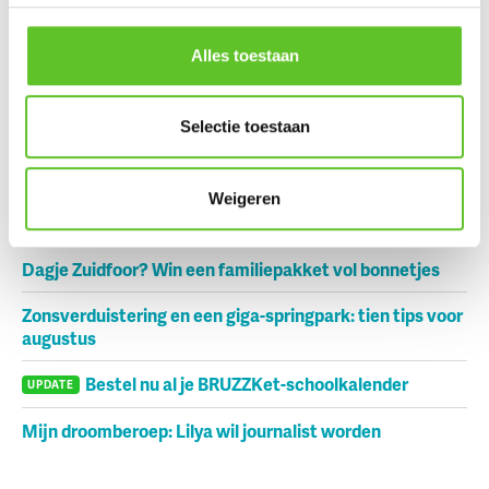
Muntpunt
COOLSTE PLEK
30/1/2019
Alles toestaan
Nu op BRUZZ Ket
Selectie toestaan
Ketportret: Amel verbreekt het wereldrecord mountain
Weigeren
climbers
Dagje Zuidfoor? Win een familiepakket vol bonnetjes
Zonsverduistering en een giga-springpark: tien tips voor
augustus
Bestel nu al je BRUZZKet-schoolkalender
UPDATE
Mijn droomberoep: Lilya wil journalist worden