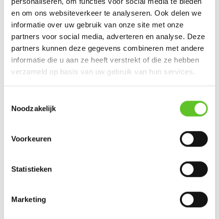
personaliseren, om functies voor social media te bieden
DOEN IN BXL
en om ons websiteverkeer te analyseren. Ook delen we
informatie over uw gebruik van onze site met onze
partners voor social media, adverteren en analyse. Deze
partners kunnen deze gegevens combineren met andere
DOEN!
Vakantietip: knutselen met
informatie die u aan ze heeft verstrekt of die ze hebben
Muntpunt
verzameld op basis van uw gebruik van hun services.
DOEN IN BXL
Toestemmingsselectie
3
DOEN!
Noodzakelijk
Leuke workshops en activiteiten
in openluchtbox Cercle Brussel
DOEN IN BXL
Voorkeuren
STAY HOME
Statistieken
Muntpunt opent een online
bibliotheek! ?
DOEN IN BXL
Marketing
De lievelingsplek van Abdullah:
1