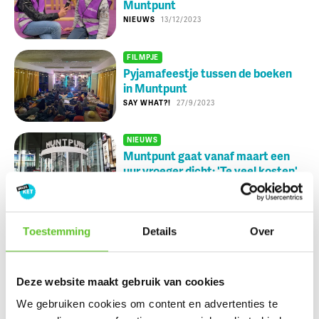
Muntpunt
NIEUWS
13/12/2023
FILMPJE
Pyjamafeestje tussen de boeken
in Muntpunt
SAY WHAT?!
27/9/2023
NIEUWS
Muntpunt gaat vanaf maart een
uur vroeger dicht: 'Te veel kosten'
NIEUWS
23/2/2023
Workshop 'MatheMagic' in
1
Toestemming
Details
Over
Muntpunt: 'Wiskunde is hier
leuker dan op school'
VERHALEN UIT DE STAD
09/1/2023
Deze website maakt gebruik van cookies
Maart is Black History Month:
We gebruiken cookies om content en advertenties te
Beleef mee met deze boekentips