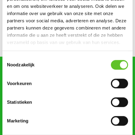
Dagje Zuidfoor? Win een familiepakket vol bonnetjes
en om ons websiteverkeer te analyseren. Ook delen we
informatie over uw gebruik van onze site met onze
Zonsverduistering en een giga-springpark: tien tips voor
partners voor social media, adverteren en analyse. Deze
augustus
partners kunnen deze gegevens combineren met andere
informatie die u aan ze heeft verstrekt of die ze hebben
Bestel nu al je BRUZZKet-schoolkalender
UPDATE
verzameld op basis van uw gebruik van hun services.
Toestemmingsselectie
Noodzakelijk
zoeken
Voorkeuren
Statistieken
STUUR ONS NIEUWS
Marketing
AGENDA