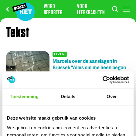
WORD
VOOR
REPORTER
LEERKRACHTEN
Tekst
LEZEN!
Marcela over de aanslagen in
Brussel: "Alles om me heen begon
te veranderen"
X-PERT
25/3/2021
Nu op BRUZZ Ket
Toestemming
Details
Over
Nikki en Julien wonen tijdens de zomer op de Zuidfoor
Deze website maakt gebruik van cookies
Ketportret: Amel verbreekt het wereldrecord mountain
We gebruiken cookies om content en advertenties te
climbers
personaliseren, om functies voor social media te bieden