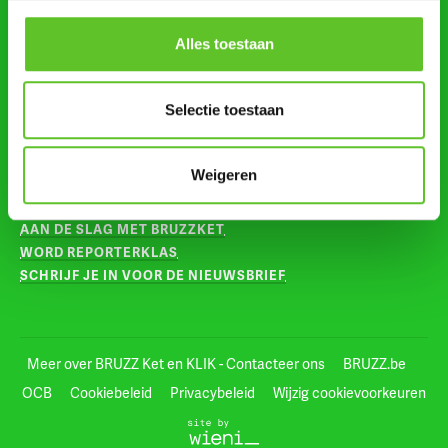
Alles toestaan
VOLG ONS OP
INSTAGRAM
Selectie toestaan
TIKTOK
Weigeren
VOOR LEERKRACHTEN
AAN DE SLAG MET BRUZZKET
WORD REPORTERKLAS
SCHRIJF JE IN VOOR DE NIEUWSBRIEF
Meer over BRUZZ Ket en KLIK - Contacteer ons
BRUZZ.be
OCB
Cookiebeleid
Privacybeleid
Wijzig cookievoorkeuren