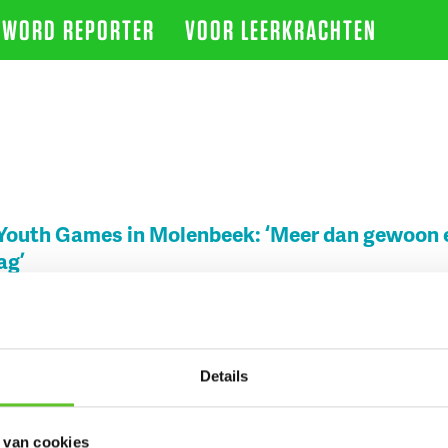
WORD REPORTER
VOOR LEERKRACHTEN
Youth Games in Molenbeek: ‘Meer dan gewoon 
ag’
2/5/2025
gochtend zijn in Molenbeek opnieuw de Urban Youth Games af
rlingen uit het vijfde en zesde leerjaar ontdekken twee dagen l
rs aanbod aan sporten.
Details
 van cookies