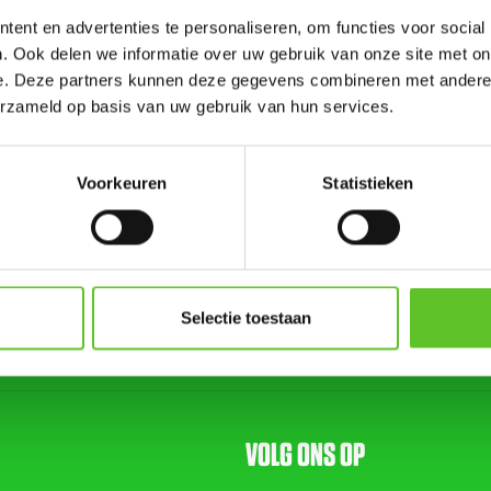
an Youth Games in Molenbeek: 'Sporten is gez
ent en advertenties te personaliseren, om functies voor social
t lichaam'
. Ook delen we informatie over uw gebruik van onze site met on
e. Deze partners kunnen deze gegevens combineren met andere i
SPEL
30/5/2023
erzameld op basis van uw gebruik van hun services.
 nationale editie van de Urban Youth Games ging vorige week v
het Edmond Machtensstadion in Molenbeek. Er waren 1500 kind
om samen te sporten en te spelen.
Voorkeuren
Statistieken
Selectie toestaan
VOLG ONS OP