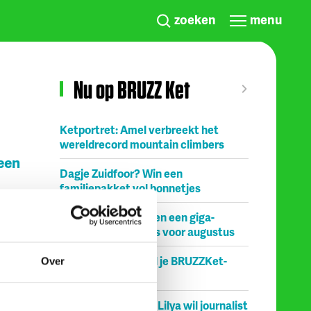
zoeken
menu
Nu op BRUZZ Ket
Ketportret: Amel verbreekt het
wereldrecord mountain climbers
een
Dagje Zuidfoor? Win een
familiepakket vol bonnetjes
Zonsverduistering en een giga-
getrapt.
springpark: tien tips voor augustus
ang een
Bestel nu al je BRUZZKet-
Over
UPDATE
schoolkalender
Mijn droomberoep: Lilya wil journalist