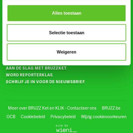
Alles toestaan
VOLG ONS OP
INSTAGRAM
Selectie toestaan
TIKTOK
Weigeren
VOOR LEERKRACHTEN
AAN DE SLAG MET BRUZZKET
WORD REPORTERKLAS
SCHRIJF JE IN VOOR DE NIEUWSBRIEF
Meer over BRUZZ Ket en KLIK - Contacteer ons
BRUZZ.be
OCB
Cookiebeleid
Privacybeleid
Wijzig cookievoorkeuren