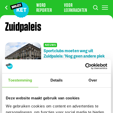
WORD
VOOR
REPORTER
LEERKRACHTEN
Zuidpaleis
NIEUWS
Sportclubs moeten weg uit
Zuidpaleis: 'Nog geen andere plek
gevonden'
NIEUWS
23/1/2025
Nu op BRUZZ Ket
Toestemming
Details
Over
Nikki en Julien wonen tijdens de zomer op de Zuidfoor
Deze website maakt gebruik van cookies
Ketportret: Amel verbreekt het wereldrecord mountain
We gebruiken cookies om content en advertenties te
climbers
personaliseren, om functies voor social media te bieden