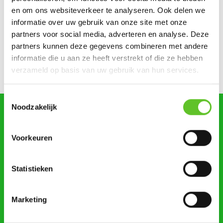
Dagje Zuidfoor? Win een familiepakket vol bonnetjes
en om ons websiteverkeer te analyseren. Ook delen we
informatie over uw gebruik van onze site met onze
Zonsverduistering en een giga-springpark: tien tips voor
partners voor social media, adverteren en analyse. Deze
augustus
partners kunnen deze gegevens combineren met andere
informatie die u aan ze heeft verstrekt of die ze hebben
Bestel nu al je BRUZZKet-schoolkalender
UPDATE
verzameld op basis van uw gebruik van hun services.
Toestemmingsselectie
Noodzakelijk
zoeken
Voorkeuren
Statistieken
STUUR ONS NIEUWS
Marketing
AGENDA