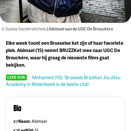
© Saskia Vanderstichele
| Abimael aan de UGC De Brouckère
Elke week toont een Brusselse ket zijn of haar favoriete
plek. Abimael (15) neemt BRUZZKet mee naar UGC De
Brouckère, waar hij graag de nieuwste films gaat
bekijken.
Mohamed (10): 'Brussels Brazilian Jiu-Jitsu
LEES OOK
Academy in Molenbeek is de beste club'
Bio
👉Naam:
Abimael
👉Leeftijd:
15