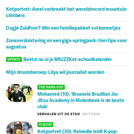
Ketportret: Amel verbreekt het wereldrecord mountain
climbers
Dagje Zuidfoor? Win een familiepakket vol bonnetjes
Zonsverduistering en een giga-springpark: tien tips voor
augustus
Bestel nu al je BRUZZKet-schoolkalender
UPDATE
Mijn droomberoep: Lilya wil journalist worden
THE HANG-OUT
Mohamed (10): 'Brussels Brazilian Jiu-
Jitsu Academy in Molenbeek is de beste
club'
VERHALEN UIT DE STAD
06/7/2026
KIJKEN!
Ketportret (30): Reinedie leidt K-pop-