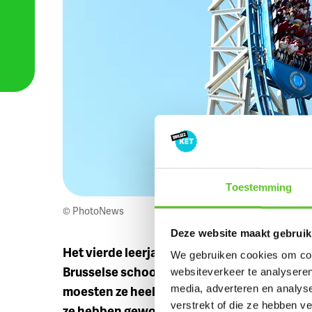
Toestemming
© PhotoNews
Deze website maakt gebruik
Het vierde leerjaar van De Groene School ui
We gebruiken cookies om cont
Brusselse school voor de titel in de Whizz
websiteverkeer te analyseren
moesten ze heel de dag opdrachten uitvoer
media, adverteren en analys
verstrekt of die ze hebben v
ze hebben gewonnen? Kijk de video👇🏼