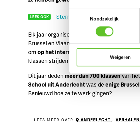
Toestemmingsselectie
Sterre: ‘Klimmen is geen hobby, m
LEES OOK
Noodzakelijk
Elk jaar organiseert
Whizzkids
een grote
co
Brussel en Vlaanderen. Doorheen het schoo
om
op het internet antwoorden te vinden
o
Weigeren
klassen strijden daarna in pretpark Walibi om 
Dit jaar deden
meer dan 700 klassen
van het
School uit Anderlecht
was de
enige Brusse
Benieuwd hoe ze te werk gingen?
ANDERLECHT
,
VERHALEN 
LEES MEER OVER