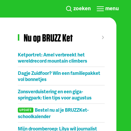
zoeken
menu
Nu op BRUZZ Ket
Ketportret: Amel verbreekt het
wereldrecord mountain climbers
Dagje Zuidfoor? Win een familiepakket
vol bonnetjes
Zonsverduistering en een giga-
springpark: tien tips voor augustus
Bestel nu al je BRUZZKet-
UPDATE
schoolkalender
Mijn droomberoep: Lilya wil journalist