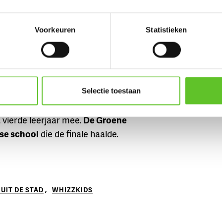
aar het is wel superleuk’
Voorkeuren
Statistieken
mputerwedstrijd
voor scholen uit
ljaar moet de klas samenwerken
p heel wat vragen. De beste
Selectie toestaan
de titel.
 vierde leerjaar mee.
De Groene
lse school
die de finale haalde.
UIT DE STAD
,
WHIZZKIDS