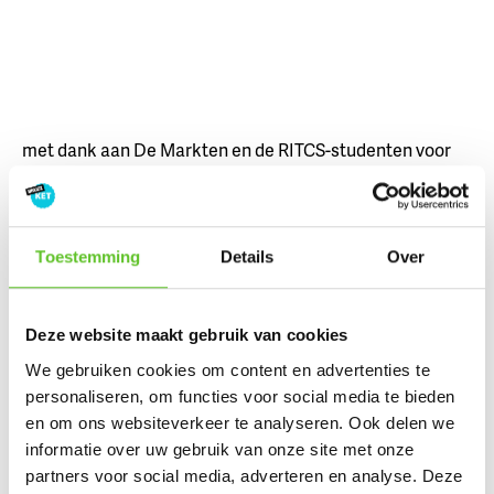
met dank aan De Markten en de RITCS-studenten voor
de filmpjes.
BRUSSEL-STAD
,
LEES MEER OVER
VERHALEN UIT DE STAD
,
ZOMER
,
STOP-MOTION
,
Toestemming
Details
Over
VAKANTIE
Deze website maakt gebruik van cookies
Reacties:
We gebruiken cookies om content en advertenties te
Laat hier jouw reactie
personaliseren, om functies voor social media te bieden
en om ons websiteverkeer te analyseren. Ook delen we
achter:
informatie over uw gebruik van onze site met onze
partners voor social media, adverteren en analyse. Deze
Een paar afspraken rond reageren