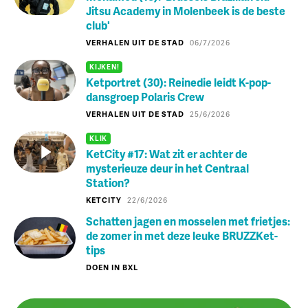
Jitsu Academy in Molenbeek is de beste
club'
VERHALEN UIT DE STAD
06/7/2026
KIJKEN!
Ketportret (30): Reinedie leidt K-pop-
dansgroep Polaris Crew
VERHALEN UIT DE STAD
25/6/2026
KLIK
KetCity #17: Wat zit er achter de
mysterieuze deur in het Centraal
Station?
KETCITY
22/6/2026
Schatten jagen en mosselen met frietjes:
de zomer in met deze leuke BRUZZKet-
tips
DOEN IN BXL