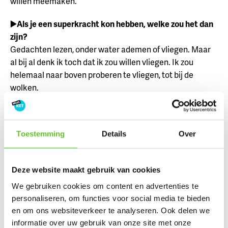
willen meemaken.
▶️Als je een superkracht kon hebben, welke zou het dan
zijn?
Gedachten lezen, onder water ademen of vliegen. Maar
al bij al denk ik toch dat ik zou willen vliegen. Ik zou
helemaal naar boven proberen te vliegen, tot bij de
wolken.
Mag BRUZZ ook langskomen in jouw
Toestemming
Details
Over
slaapkamer? 🛏
Wil je ook graag meewerken aan de rubriek
De
Deze website maakt gebruik van cookies
Slaapkamer?
Stuur dan een e-mail naar dit
adres
📧 en
We gebruiken cookies om content en advertenties te
vertel ons een beetje over jezelf.
personaliseren, om functies voor social media te bieden
De reeks 'De Slaapkamer' verschijnt iedere week in
en om ons websiteverkeer te analyseren. Ook delen we
BRUZZ-magazine, op de website BRUZZ.be en natuurlijk
informatie over uw gebruik van onze site met onze
op BRUZZKet.be en het Instagramkanaal van BRUZZKet.