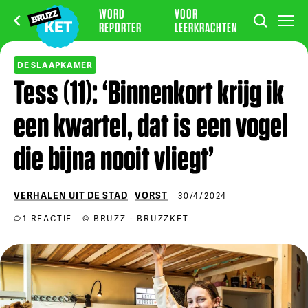
WORD
VOOR
REPORTER
LEERKRACHTEN
DE SLAAPKAMER
Tess (11): ‘Binnenkort krijg ik
een kwartel, dat is een vogel
die bijna nooit vliegt’
VERHALEN UIT DE STAD
VORST
30/4/2024
1 REACTIE
© BRUZZ - BRUZZKET