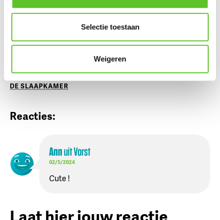
meer lezen
Selectie toestaan
Weigeren
VORST
,
VERHALEN UIT DE STAD
,
LEES MEER OVER
DE SLAAPKAMER
Reacties:
Ann
uit
Vorst
02/5/2024
Cute !
Laat hier jouw reactie