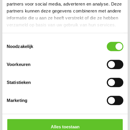
partners voor social media, adverteren en analyse. Deze
partners kunnen deze gegevens combineren met andere
informatie die u aan ze heeft verstrekt of die ze hebben
verzameld op basis van uw gebruik van hun services.
Toestemmingsselectie
Noodzakelijk
Voorkeuren
Statistieken
De Slaapkamer
Marketing
Elke week bezoeken we een Brusselse ket in zijn of haar
slaapkamer voor een gesprek over dromen, school,
Alles toestaan
vrienden en de wereld.