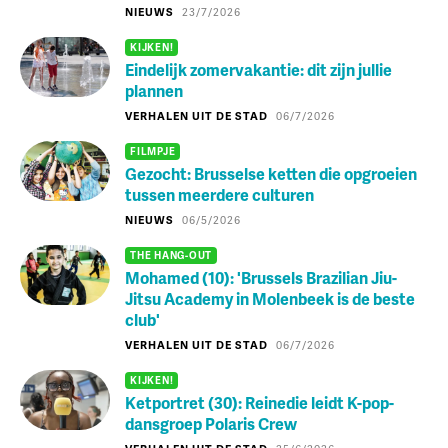
NIEUWS
23/7/2026
KIJKEN!
Eindelijk zomervakantie: dit zijn jullie
plannen
VERHALEN UIT DE STAD
06/7/2026
FILMPJE
Gezocht: Brusselse ketten die opgroeien
tussen meerdere culturen
NIEUWS
06/5/2026
THE HANG-OUT
Mohamed (10): 'Brussels Brazilian Jiu-
Jitsu Academy in Molenbeek is de beste
club'
VERHALEN UIT DE STAD
06/7/2026
KIJKEN!
Ketportret (30): Reinedie leidt K-pop-
dansgroep Polaris Crew