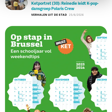
Ketportret (30): Reinedie leidt K-pop-
dansgroep Polaris Crew
VERHALEN UIT DE STAD
25/6/2026