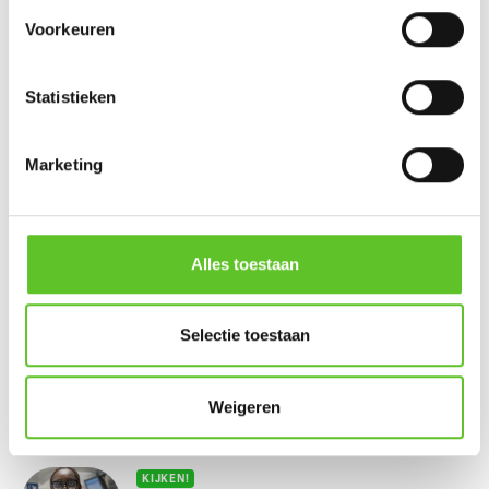
NIEUWS
Stad Brussel breidt netwerk van gastvrije
Voorkeuren
toiletten uit
NIEUWS
23/7/2026
Statistieken
KIJKEN!
Eindelijk zomervakantie: dit zijn jullie
plannen
Marketing
VERHALEN UIT DE STAD
06/7/2026
FILMPJE
Gezocht: Brusselse ketten die opgroeien
Alles toestaan
tussen meerdere culturen
NIEUWS
06/5/2026
Selectie toestaan
THE HANG-OUT
Mohamed (10): 'Brussels Brazilian Jiu-
Jitsu Academy in Molenbeek is de beste
Weigeren
club'
VERHALEN UIT DE STAD
06/7/2026
KIJKEN!