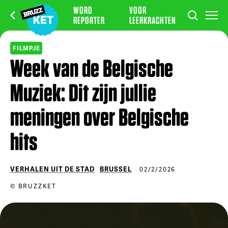
WORD
VOOR
REPORTER
LEERKRACHTEN
FILMPJE
Week van de Belgische
Muziek: Dit zijn jullie
meningen over Belgische
hits
VERHALEN UIT DE STAD
BRUSSEL
02/2/2026
© BRUZZKET