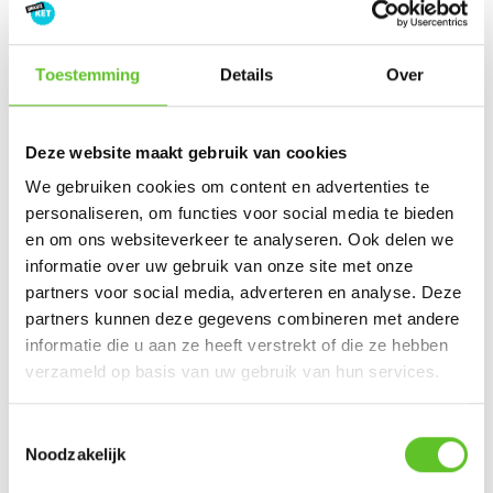
BRUSSEL
,
LEES MEER OVER
VERHALEN UIT DE STAD
,
MUZIEK
,
WEEK VAN DE BELGISCHE MUZIEK
Toestemming
Details
Over
Nu op BRUZZ Ket
Deze website maakt gebruik van cookies
We gebruiken cookies om content en advertenties te
Ketportret: Amel verbreekt het wereldrecord mountain
personaliseren, om functies voor social media te bieden
climbers
en om ons websiteverkeer te analyseren. Ook delen we
informatie over uw gebruik van onze site met onze
Dagje Zuidfoor? Win een familiepakket vol bonnetjes
partners voor social media, adverteren en analyse. Deze
Zonsverduistering en een giga-springpark: tien tips voor
partners kunnen deze gegevens combineren met andere
augustus
informatie die u aan ze heeft verstrekt of die ze hebben
verzameld op basis van uw gebruik van hun services.
Bestel nu al je BRUZZKet-schoolkalender
UPDATE
Toestemmingsselectie
Mijn droomberoep: Lilya wil journalist worden
Noodzakelijk