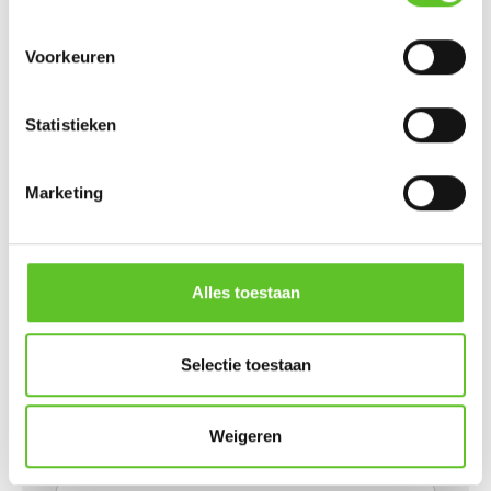
Jouw reactie
:
Voorkeuren
Statistieken
Marketing
Voornaam
:
Alles toestaan
Naam
:
Selectie toestaan
Wordt niet publiek getoond
Weigeren
E-mailadres
: