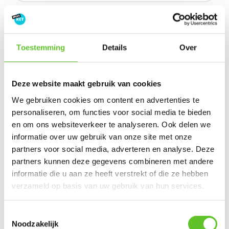
ETTERBEEK
,
BRUSSELS KABINET
LEES MEER OVER
,
SPEECH
,
BS 'T REGENBOOGJE
,
Toestemming
Details
Over
MINISTER VAN DIERENWELZIJN
Deze website maakt gebruik van cookies
Reacties:
We gebruiken cookies om content en advertenties te
Laat hier jouw reactie
personaliseren, om functies voor social media te bieden
en om ons websiteverkeer te analyseren. Ook delen we
achter:
informatie over uw gebruik van onze site met onze
partners voor social media, adverteren en analyse. Deze
Een paar afspraken rond reageren
partners kunnen deze gegevens combineren met andere
informatie die u aan ze heeft verstrekt of die ze hebben
Jouw mood:
verzameld op basis van uw gebruik van hun services.
Toestemmingsselectie
Noodzakelijk