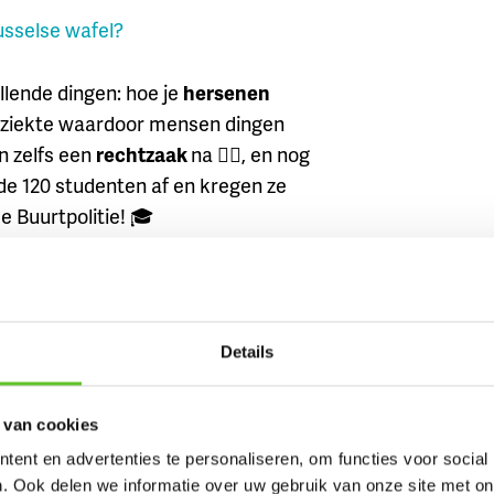
usselse wafel?
llende dingen: hoe je
hersenen
 ziekte waardoor mensen dingen
n zelfs een
rechtzaak
na 👩‍⚖️, en nog
de 120 studenten af en kregen ze
 Buurtpolitie! 🎓
rsiteit kan je zien in de video
Details
SAY WHAT?!
,
KINDERUNIVERSITEIT
,
VUB
 van cookies
ent en advertenties te personaliseren, om functies voor social
. Ook delen we informatie over uw gebruik van onze site met on