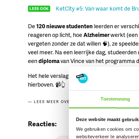
KetCity #5: Van waar komt de Br
LEES OOK
De
120 nieuwe studenten
leerden er verschi
reageren op licht, hoe
Alzheimer
werkt (een
vergeten zonder ze dat willen 🧠), ze speelde
veel meer. Na een leerrijke dag, studeerden 
een
diploma
van Vince van het programma de
Het hele verslag van hun avontuur op de unive
hierboven. 📹👆
Toestemming
ELSENE
,
ETTERBEEK
,
LEES MEER OVER
Deze website maakt gebruik
Reacties:
We gebruiken cookies om cont
websiteverkeer te analyseren