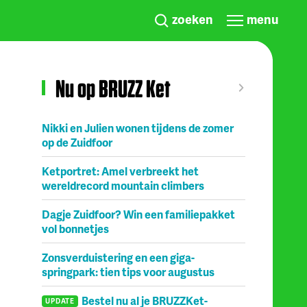
zoeken
menu
Nu op BRUZZ Ket
Nikki en Julien wonen tijdens de zomer
op de Zuidfoor
Ketportret: Amel verbreekt het
wereldrecord mountain climbers
Dagje Zuidfoor? Win een familiepakket
vol bonnetjes
Zonsverduistering en een giga-
springpark: tien tips voor augustus
Bestel nu al je BRUZZKet-
UPDATE