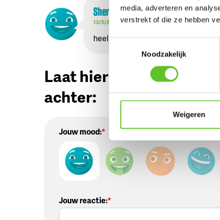
media, adverteren en analys
Sherap Wangchuk
uit
Anderlecht
verstrekt of die ze hebben v
13/5/2022
heel cool
Toestemmingsselectie
Noodzakelijk
Laat hier jouw reactie
achter:
Weigeren
Jouw mood:
Jouw reactie
: