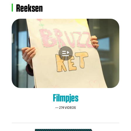
KLIK
03/11/2025
Reeksen
KLIK 2025-2026:
aanmeldingsformulier
KLIK
03/11/2025
KetCity #11: Sneeuwwitje in
Brussel
FILMPJES
23/4/2025
Filmpjes
KetComité: De Kleurdoos als
jeugdraad van Brussel-Stad
274 VIDEOS
KLIK
28/2/2025