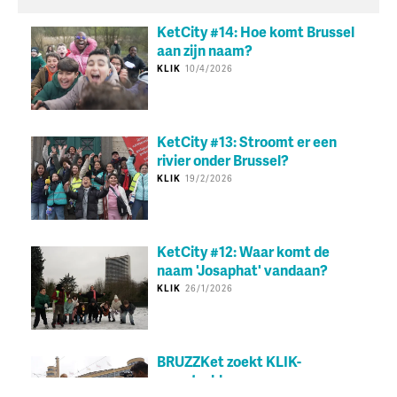
KetCity #14: Hoe komt Brussel
aan zijn naam?
KLIK
10/4/2026
KetCity #13: Stroomt er een
rivier onder Brussel?
KLIK
19/2/2026
KetCity #12: Waar komt de
naam 'Josaphat' vandaan?
KLIK
26/1/2026
BRUZZKet zoekt KLIK-
reporterklassen