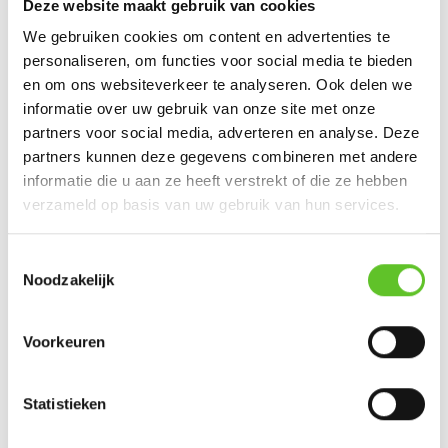
Rummies van basisschool Klim
Deze website maakt gebruik van cookies
Op School
We gebruiken cookies om content en advertenties te
KLIK
13/2/2019
personaliseren, om functies voor social media te bieden
en om ons websiteverkeer te analyseren. Ook delen we
1 second every day: het zesde
De Dansaertstraat
informatie over uw gebruik van onze site met onze
leerjaar van De Kriek in
partners voor social media, adverteren en analyse. Deze
Schaarbeek
4 VIDEOS
partners kunnen deze gegevens combineren met andere
KLIK
16/5/2018
informatie die u aan ze heeft verstrekt of die ze hebben
verzameld op basis van uw gebruik van hun services.
1 second every day: het zesde
leerjaar van Kameleon in
Toestemmingsselectie
Haren
Noodzakelijk
KLIK
08/1/2018
Voorkeuren
Brusselse ketten over 22
maart
KLIK
22/3/2018
Statistieken