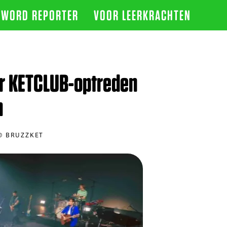
WORD REPORTER
VOOR LEERKRACHTEN
or KETCLUB-optreden
m
© BRUZZKET