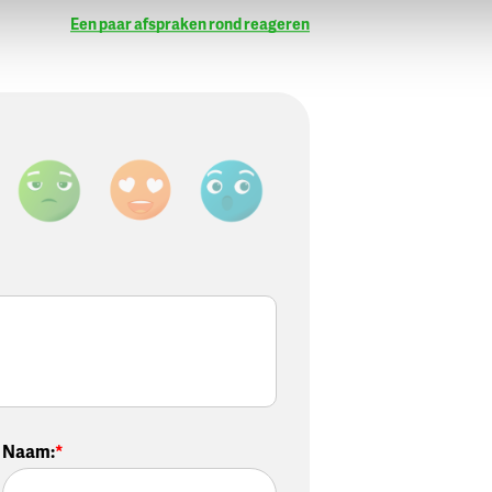
Een paar afspraken rond reageren
Naam
: