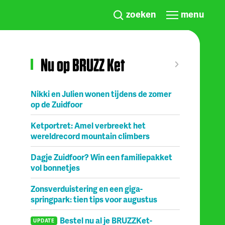
zoeken
menu
Nu op BRUZZ Ket
Nikki en Julien wonen tijdens de zomer
op de Zuidfoor
Ketportret: Amel verbreekt het
wereldrecord mountain climbers
Dagje Zuidfoor? Win een familiepakket
vol bonnetjes
Zonsverduistering en een giga-
springpark: tien tips voor augustus
Bestel nu al je BRUZZKet-
UPDATE