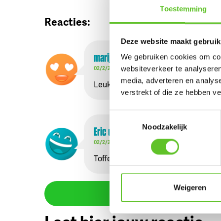
Toestemming
Reacties:
Deze website maakt gebruik
marijke
uit
Tongeren
We gebruiken cookies om cont
02/2/2026
websiteverkeer te analyseren
media, adverteren en analys
Leuk concept en toffe wedstrijd ! Ik
verstrekt of die ze hebben v
Toestemmingsselectie
Noodzakelijk
Eric
uit
Tongeren
02/2/2026
Toffe actie ! Ik neem dan mijn vrien
Weigeren
Bekijk meer reac