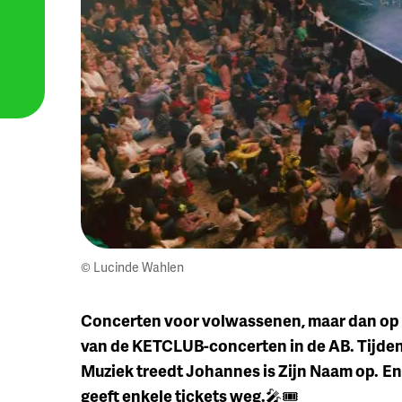
© Lucinde Wahlen
Concerten voor volwassenen, maar dan op 
van de KETCLUB-concerten in de AB. Tijden
Muziek treedt Johannes is Zijn Naam op.
En
geeft enkele tickets weg.
🎤🎟️