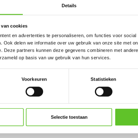
Details
 van cookies
ent en advertenties te personaliseren, om functies voor social
. Ook delen we informatie over uw gebruik van onze site met on
e. Deze partners kunnen deze gegevens combineren met andere i
 zou mijn vriend eric meenemen !
erzameld op basis van uw gebruik van hun services.
Voorkeuren
Statistieken
din Marijke mee
Selectie toestaan
ties