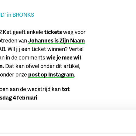
ND' in BRONKS
Ket geeft enkele
tickets
weg voor
ptreden van
Johannes is Zijn Naam
AB. Wil jij een ticket winnen? Vertel
an in de comments
wie je mee wil
n
. Dat kan ofwel onder dit artikel,
 onder onze
post op Instagram
.
en aan de wedstrijd kan
tot
dag 4 februari
.
TCLUB
,
AB