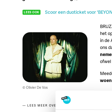
Scoor een duoticket voor 'BEYO
LEES OOK
BRUZZ
het o
in de 
ons d
neme
ofwel
Meedo
woens
© Olivier De Vos
BRUSSEL-STAD
,
WIN
,
KE
LEES MEER OVER