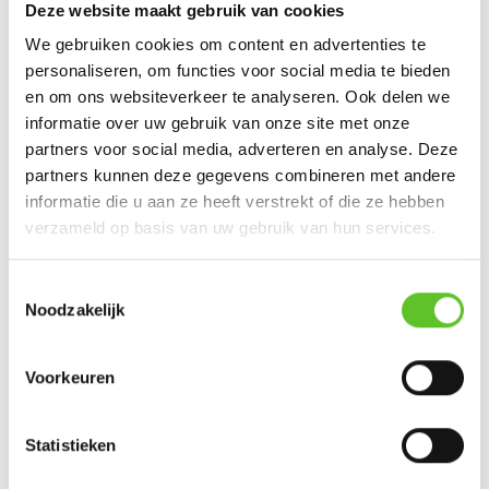
Deze website maakt gebruik van cookies
© pngtree
We gebruiken cookies om content en advertenties te
personaliseren, om functies voor social media te bieden
Music, maestro!
en om ons websiteverkeer te analyseren. Ook delen we
informatie over uw gebruik van onze site met onze
Wie van muziek houdt, kan
maandag (9/11) en dinsdag
partners voor social media, adverteren en analyse. Deze
(10/11)
terecht bij
Gemeenschapscentrum De Kroon in
partners kunnen deze gegevens combineren met andere
Sint-Agatha-Berchem.
Je ontdekt tijdens de workshop
informatie die u aan ze heeft verstrekt of die ze hebben
"Klankketten" muziekinstrumenten, je maakt
verzameld op basis van uw gebruik van hun services.
klankverhalen en grafische tekeningen en je danst erop
los.💃 De cursus is geschikt voor iedereen vanaf
9 tot en
Toestemmingsselectie
met 11 jaar
. Opgelet: de plaatsen zijn beperkt. Meer info
Noodzakelijk
over de cursus en hoe je je kan inschrijven, vind je
hier.
De andere gemeenschapscentra organiseren ook
Voorkeuren
regelmatig leuke activiteiten. Een overzicht van de
centra vind je
hier.
Door het coronavirus is het belangrijk
Statistieken
dat je hun website steeds goed controleert om te weten
welke activiteiten wel en niet doorgaan.