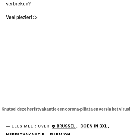
verbreken?
Veel plezier! 🥳
Knutsel deze herfstvakantie een corona-piñata en versla het virus!
BRUSSEL
,
DOEN IN BXL
,
LEES MEER OVER
HERFSTVAKANTIE
,
FILEM'ON