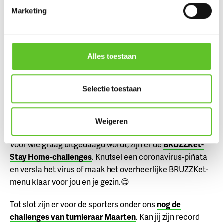
Marketing
Tips tegen de verveling
En dan zijn er nog de tips tegen verveling die we tijdens
Alles toestaan
de eerste lockdown in maart verzamelden. We zochten
voor jou de
beste
lees-,
netflix
- en
knutseltips
uit. En wie
deze herfstvakantie graag eens op vakantie gaat vanuit
Selectie toestaan
zijn kot, kan dat doen met het
BRUZZKet reisbureau
!
New York, India, Egypte, Mexico of ons eigen Brussel?
Het kan allemaal! 🗽
Weigeren
Voor wie graag uitgedaagd wordt, zijn er de
BRUZZKet-
Stay Home-challenges
. Knutsel een coronavirus-piñata
en versla het virus of maak het overheerlijke BRUZZKet-
menu klaar voor jou en je gezin.😋
Tot slot zijn er voor de sporters onder ons
nog de
challenges van turnleraar Maarten
. Kan jij zijn record