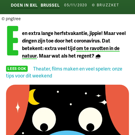
DOEN IN BXL
BRUSSEL
05/11/2020
© BRUZZKET
E
© pngtree
en extra lange herfstvakantie, jippie! Maar veel
dingen zijn toe door het coronavirus. Dat
betekent: extra veel tijd
om te ravotten in de
natuur
. Maar wat als het regent? 🌧️
Theater, films maken en veel spelen: onze
LEES OOK
tips voor dit weekend