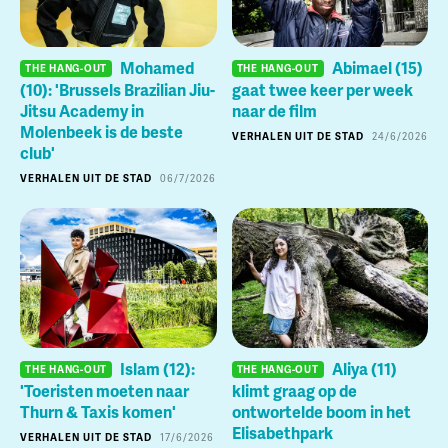
Mohamed
Abimael (15)
THE HANG-OUT
THE HANG-OUT
(10): 'Brussels Brazilian Jiu-
gaat twee keer per week
Jitsu Academy in
naar de film
Molenbeek is de beste
VERHALEN UIT DE STAD
24/6/2026
club'
VERHALEN UIT DE STAD
06/7/2026
Islam (12):
Aliya (11)
THE HANG-OUT
THE HANG-OUT
'Toeristen moeten naar
klimt graag op de
Thurn & Taxis komen'
ontwortelde boom in het
Elisabethpark
VERHALEN UIT DE STAD
17/6/2026