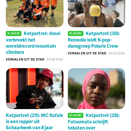
Ketportret: Amel
Ketportret (30):
KIJKEN!
KIJKEN!
verbreekt het
Reinedie leidt K-pop-
wereldrecord mountain
dansgroep Polaris Crew
climbers
VERHALEN UIT DE STAD
25/6/2026
VERHALEN UIT DE STAD
04/8/2026
Ketportret (29): MC Rafale
Ketportret (28):
KIJKEN!
is een rapper uit
Fatoumata schrijft
Schaarbeek van 8 jaar
teksten over