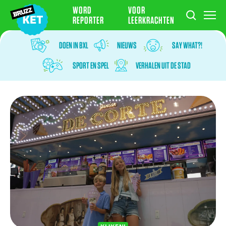
WORD
VOOR
REPORTER
LEERKRACHTEN
DOEN IN BXL
NIEUWS
SAY WHAT?!
SPORT EN SPEL
VERHALEN UIT DE STAD