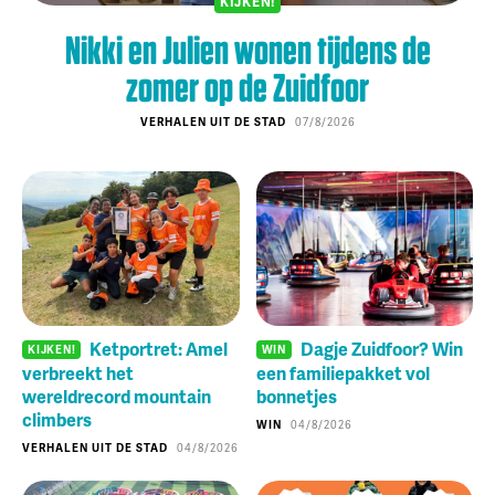
KIJKEN!
Nikki en Julien wonen tijdens de
zomer op de Zuidfoor
VERHALEN UIT DE STAD
07/8/2026
Ketportret: Amel
Dagje Zuidfoor? Win
KIJKEN!
WIN
verbreekt het
een familiepakket vol
wereldrecord mountain
bonnetjes
climbers
WIN
04/8/2026
VERHALEN UIT DE STAD
04/8/2026