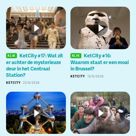
KetCity #17: Wat zit
KetCity #16:
KLIK
KLIK
er achter de mysterieuze
Waarom staat er een moai
deur in het Centraal
in Brussel?
Station?
KETCITY
15/6/2026
KETCITY
22/6/2026