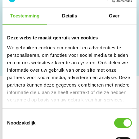
Toestemming
Details
Over
Deze website maakt gebruik van cookies
Mijn
Mijn
KIJKEN!
KIJKEN!
droomberoep: Lars wil kok
droomberoep: Amira wil
We gebruiken cookies om content en advertenties te
worden
architect worden
personaliseren, om functies voor social media te bieden
en om ons websiteverkeer te analyseren. Ook delen we
VERHALEN UIT DE STAD
10/6/2025
VERHALEN UIT DE STAD
02/6/2025
informatie over uw gebruik van onze site met onze
partners voor social media, adverteren en analyse. Deze
partners kunnen deze gegevens combineren met andere
BRUZZKet voor leerkrachten
meer
informatie die u aan ze heeft verstrekt of die ze hebben
verzameld op basis van uw gebruik van hun services.
Toestemmingsselectie
Noodzakelijk