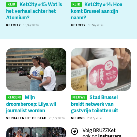
KetCity #15: Wat is
KetCity #14: Hoe
KLIK
KLIK
het verhaal achter het
komt Brussel aan zijn
Atomium?
naam?
KETCITY
15/4/2026
KETCITY
10/4/2026
Mijn
Stad Brussel
KIJKEN!
NIEUWS
droomberoep: Lilya wil
breidt netwerk van
journalist worden
gastvrije toiletten uit
VERHALEN UIT DE STAD
25/7/2026
NIEUWS
23/7/2026
Volg BRUZZKet
ook op
Instagram
,