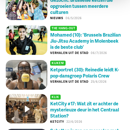
opgroeien tussen meerdere
culturen
NIEUWS
06/5/2026
THE HANG-OUT
Mohamed (10): 'Brussels Brazilian
Jiu-Jitsu Academy in Molenbeek
is de beste club'
VERHALEN UIT DE STAD
06/7/2026
KIJKEN!
Ketportret (30): Reinedie leidt K-
pop-dansgroep Polaris Crew
VERHALEN UIT DE STAD
25/6/2026
KLIK
KetCity #17: Wat zit er achter de
mysterieuze deur in het Centraal
Station?
KETCITY
22/6/2026