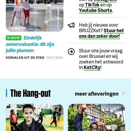
op
TikTok
en op
Youtube Shorts
.
Heb jij nieuws voor
BRUZZKet?
Stuur het
ons dan zeker door!
Eindelijk
KIJKEN!
zomervakantie: dit zijn
jullie plannen
Stuur ons jouw vraag
over Brussel en wij
VERHALEN UIT DE STAD
06/7/2026
zoeken het antwoord
in
KetCity
!
The Hang-out
meer afleveringen