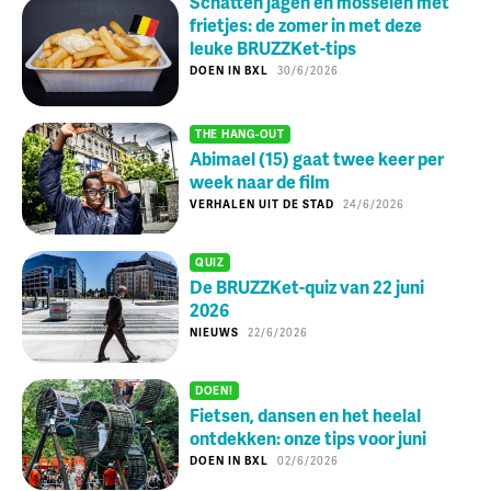
Schatten jagen en mosselen met
frietjes: de zomer in met deze
leuke BRUZZKet-tips
DOEN IN BXL
30/6/2026
THE HANG-OUT
Abimael (15) gaat twee keer per
week naar de film
VERHALEN UIT DE STAD
24/6/2026
QUIZ
De BRUZZKet-quiz van 22 juni
2026
NIEUWS
22/6/2026
DOEN!
Fietsen, dansen en het heelal
ontdekken: onze tips voor juni
DOEN IN BXL
02/6/2026