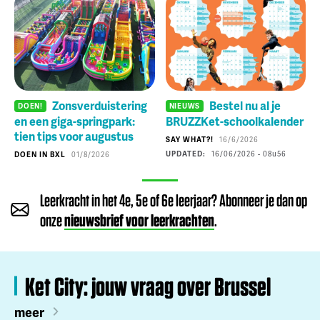
Zonsverduistering
Bestel nu al je
DOEN!
NIEUWS
en een giga-springpark:
BRUZZKet-schoolkalender
tien tips voor augustus
SAY WHAT?!
16/6/2026
UPDATED:
16/06/2026 - 08
u
56
DOEN IN BXL
01/8/2026
Leerkracht in het 4e, 5e of 6e leerjaar? Abonneer je dan op
onze
nieuwsbrief voor leerkrachten
.
Ket City: jouw vraag over Brussel
meer