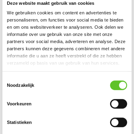
Deze website maakt gebruik van cookies
Nu op BRUZZ Klik
We gebruiken cookies om content en advertenties te
personaliseren, om functies voor social media te bieden
KLIK 2025-2026: Deze klassen maken mee het nieuws
en om ons websiteverkeer te analyseren. Ook delen we
informatie over uw gebruik van onze site met onze
Duik in de wereld van media als KLIK-klas
UPDATE
partners voor social media, adverteren en analyse. Deze
partners kunnen deze gegevens combineren met andere
BRUZZKet voor leerkrachten
informatie die u aan ze heeft verstrekt of die ze hebben
KLIK 2025-2026: aanmeldingsformulier
verzameld op basis van uw gebruik van hun services.
BRUZZKet in je mailbox: schrijf je in voor onze
Toestemmingsselectie
nieuwsbrief
Noodzakelijk
QUIZ
BRUZZKet Actuaquiz: hoe goed volgden
Voorkeuren
jullie het nieuws?
08/9/2025
Statistieken
(Her)ontdek Brussel met je leerlingen
met deze coolste plekken