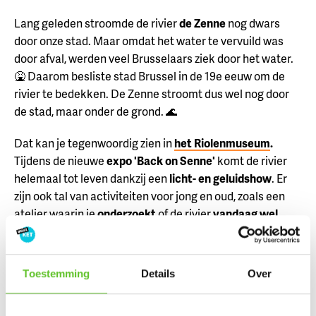
Lang geleden stroomde de rivier
de Zenne
nog dwars
door onze stad. Maar omdat het water te vervuild was
door afval, werden veel Brusselaars ziek door het water.
🤮 Daarom besliste stad Brussel in de 19e eeuw om de
rivier te bedekken. De Zenne stroomt dus wel nog door
de stad, maar onder de grond. 🌊
Dat kan je tegenwoordig zien in
het Riolenmuseum
.
Tijdens de nieuwe
expo 'Back on Senne'
komt de rivier
helemaal tot leven dankzij een
licht- en geluidshow
.
Er
zijn ook tal van activiteiten voor jong en oud, zoals een
atelier waarin je
onderzoekt
of de rivier
vandaag wel
gezond
is.👩🏽‍🔬
ANDERLECHT
,
KETCITY
,
LEES MEER OVER
Toestemming
Details
Over
KETCITY