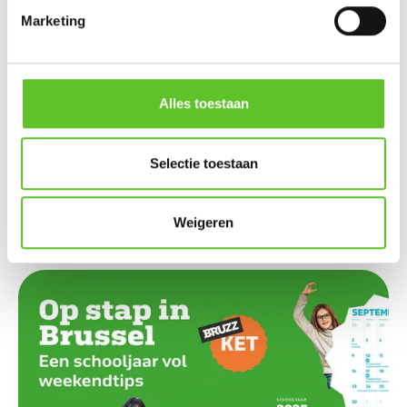
Marketing
11/3/2024
NIEUWS
Damso is de meest gestreamde artiest
van België: maar naar welke muziek
Alles toestaan
luisteren jullie?
NIEUWS
23/5/2025
Selectie toestaan
KLIK
KLIK 2024-2025: Deze klassen maken
mee het nieuws
Weigeren
KLIK-KLASSEN
03/12/2024