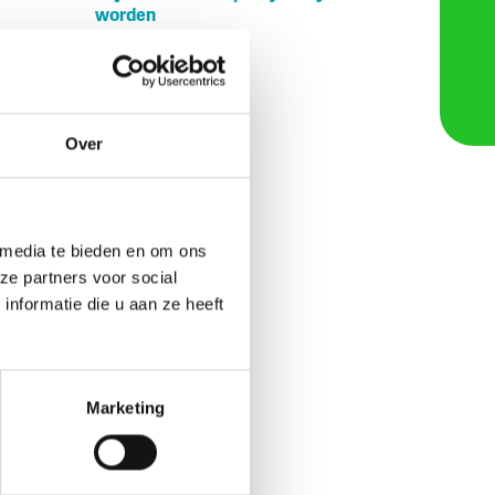
worden
 in een
Over
 media te bieden en om ons
12 meter
ze partners voor social
nformatie die u aan ze heeft
Marketing