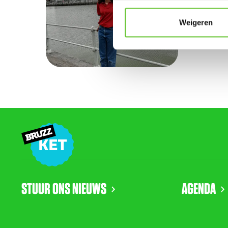
Ze eet gr
lieveling
Weigeren
STUUR ONS NIEUWS
AGENDA