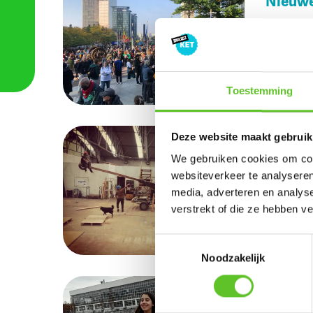
Nieuwe
NIEUWS
2
Zit jij i
nieuwe Kl
Toestemming
De groo
Deze website maakt gebruik
DOEN IN B
We gebruiken cookies om cont
Vanaf vri
websiteverkeer te analyseren
lang uit t
media, adverteren en analys
verstrekt of die ze hebben v
Toestemmingsselectie
Noodzakelijk
De liev
1
COOLSTE 