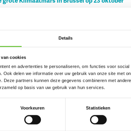
 grote Klimaatmars in Brussel op 23 oktober
0/10/2022
n met het klimaat? Dan kan je deze zondag 23 oktober meestappen
imaatmars in Brussel!
Details
tste wip van Europa staat in Brussel
 van cookies
XL
ent en advertenties te personaliseren, om functies voor social
jdag kan je in Allée du Kaai terecht om een wip van maar liefst 
. Ook delen we informatie over uw gebruik van onze site met on
e testen. Durf jij?
e. Deze partners kunnen deze gegevens combineren met andere i
erzameld op basis van uw gebruik van hun services.
Voorkeuren
Statistieken
elingsplek van Hanien: het kanaal
PLEK
11/4/2018