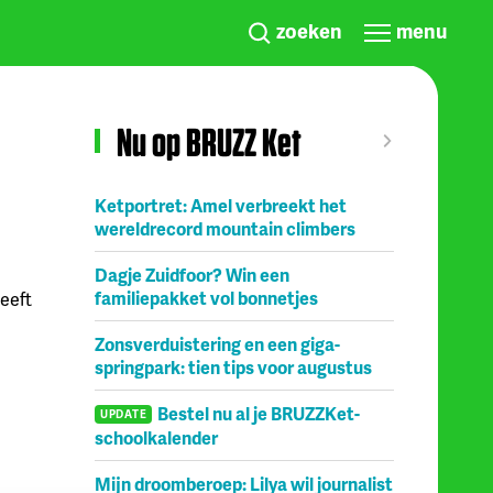
zoeken
menu
Nu op BRUZZ Ket
Ketportret: Amel verbreekt het
wereldrecord mountain climbers
Dagje Zuidfoor? Win een
familiepakket vol bonnetjes
heeft
Zonsverduistering en een giga-
springpark: tien tips voor augustus
Bestel nu al je BRUZZKet-
UPDATE
schoolkalender
Mijn droomberoep: Lilya wil journalist