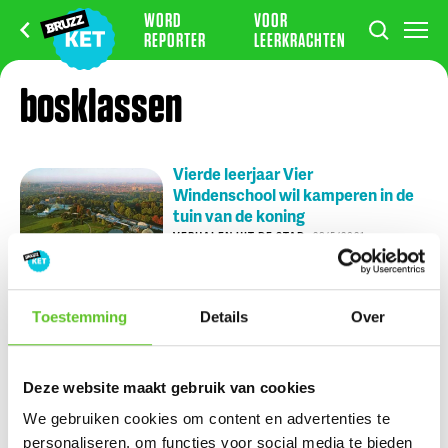
WORD
VOOR
REPORTER
LEERKRACHTEN
bosklassen
Vierde leerjaar Vier
Windenschool wil kamperen in de
tuin van de koning
VERHALEN UIT DE STAD
28/5/2021
Nu op BRUZZ Ket
Toestemming
Details
Over
Nikki en Julien wonen tijdens de zomer op de Zuidfoor
Deze website maakt gebruik van cookies
Ketportret: Amel verbreekt het wereldrecord mountain
We gebruiken cookies om content en advertenties te
climbers
personaliseren, om functies voor social media te bieden