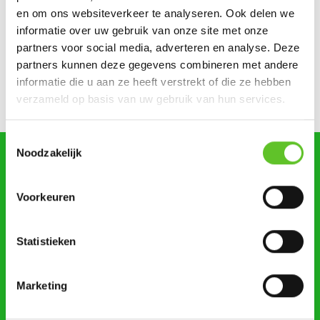
Dagje Zuidfoor? Win een familiepakket vol bonnetjes
en om ons websiteverkeer te analyseren. Ook delen we
informatie over uw gebruik van onze site met onze
Zonsverduistering en een giga-springpark: tien tips voor
partners voor social media, adverteren en analyse. Deze
augustus
partners kunnen deze gegevens combineren met andere
informatie die u aan ze heeft verstrekt of die ze hebben
Bestel nu al je BRUZZKet-schoolkalender
UPDATE
verzameld op basis van uw gebruik van hun services.
Toestemmingsselectie
Noodzakelijk
zoeken
Voorkeuren
Statistieken
STUUR ONS NIEUWS
Marketing
AGENDA